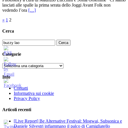
lasciati alle spalle la prima serata dello Joggi Avant Folk non
vedendo l’ora
[…]
Paginazione
«
1
2
degli
Cerca
articoli
Ricerca
per:
Categorie
Categorie
Info
Contatti
Informativa sui cookie
Privacy Policy
Articoli recenti
[Live Report] Be Alternative Festival: Mogwai, Subsonica e
Daniele Silvestri infiammano il palco di Camigliatello