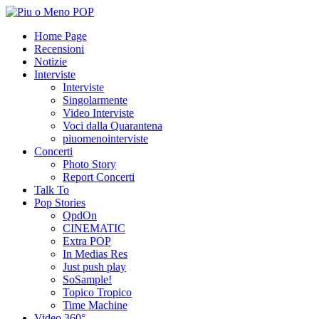
Home Page
Recensioni
Notizie
Interviste
Interviste
Singolarmente
Video Interviste
Voci dalla Quarantena
piuomenointerviste
Concerti
Photo Story
Report Concerti
Talk To
Pop Stories
QpdOn
CINEMATIC
Extra POP
In Medias Res
Just push play
SoSample!
Topico Tropico
Time Machine
Video 360°