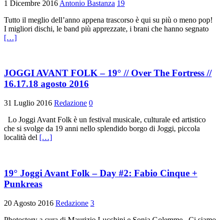
1 Dicembre 2016
Antonio Bastanza
19
Tutto il meglio dell’anno appena trascorso è qui su più o meno pop!
I migliori dischi, le band più apprezzate, i brani che hanno segnato
[…]
JOGGI AVANT FOLK – 19° // Over The Fortress //
16.17.18 agosto 2016
31 Luglio 2016
Redazione
0
Lo Joggi Avant Folk è un festival musicale, culturale ed artistico
che si svolge da 19 anni nello splendido borgo di Joggi, piccola
località del
[…]
19° Joggi Avant Folk – Day #2: Fabio Cinque +
Punkreas
20 Agosto 2016
Redazione
3
Photostory a cura di Maurizio Lucchini e Sonia Golemme Ci siamo