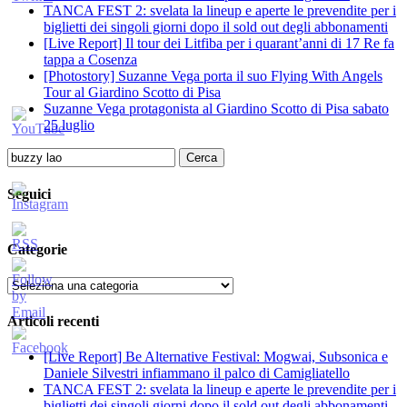
TANCA FEST 2: svelata la lineup e aperte le prevendite per i
biglietti dei singoli giorni dopo il sold out degli abbonamenti
[Live Report] Il tour dei Litfiba per i quarant’anni di 17 Re fa
tappa a Cosenza
[Photostory] Suzanne Vega porta il suo Flying With Angels
Tour al Giardino Scotto di Pisa
Suzanne Vega protagonista al Giardino Scotto di Pisa sabato
25 luglio
Ricerca
per:
Seguici
Categorie
Categorie
Articoli recenti
[Live Report] Be Alternative Festival: Mogwai, Subsonica e
Daniele Silvestri infiammano il palco di Camigliatello
TANCA FEST 2: svelata la lineup e aperte le prevendite per i
biglietti dei singoli giorni dopo il sold out degli abbonamenti