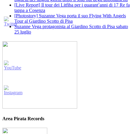
[Live Report] Il tour dei Litfiba per i quarant’anni di 17 Re fa
tappa a Cosenza
[Photostory] Suzanne Vega porta il suo Flying With Angels
Tour al Giardino Scotto di Pisa
Suzanne Vega protagonista al Giardino Scotto di Pisa sabato
25 luglio
Area Pirata Records