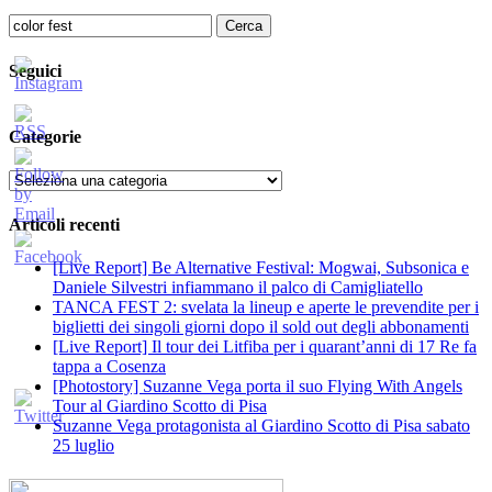
Ricerca
per:
Seguici
Categorie
Categorie
Articoli recenti
[Live Report] Be Alternative Festival: Mogwai, Subsonica e
Daniele Silvestri infiammano il palco di Camigliatello
TANCA FEST 2: svelata la lineup e aperte le prevendite per i
biglietti dei singoli giorni dopo il sold out degli abbonamenti
[Live Report] Il tour dei Litfiba per i quarant’anni di 17 Re fa
tappa a Cosenza
[Photostory] Suzanne Vega porta il suo Flying With Angels
Tour al Giardino Scotto di Pisa
Suzanne Vega protagonista al Giardino Scotto di Pisa sabato
25 luglio