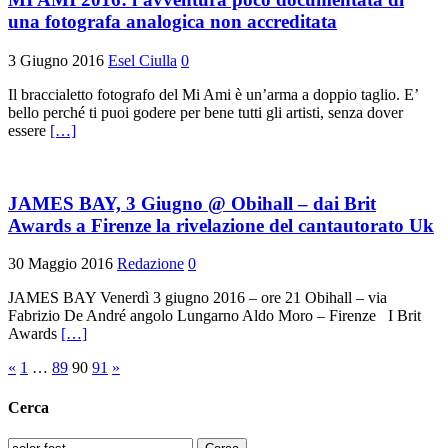
una fotografa analogica non accreditata
3 Giugno 2016
Esel Ciulla
0
Il braccialetto fotografo del Mi Ami è un’arma a doppio taglio. E’
bello perché ti puoi godere per bene tutti gli artisti, senza dover
essere
[…]
JAMES BAY, 3 Giugno @ Obihall – dai Brit
Awards a Firenze la rivelazione del cantautorato Uk
30 Maggio 2016
Redazione
0
JAMES BAY Venerdì 3 giugno 2016 – ore 21 Obihall – via
Fabrizio De André angolo Lungarno Aldo Moro – Firenze I Brit
Awards
[…]
Paginazione
«
1
…
89
90
91
»
degli
Cerca
articoli
Ricerca