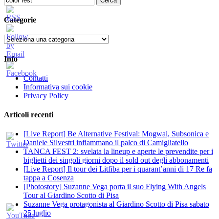
per:
Categorie
Categorie
Info
Contatti
Informativa sui cookie
Privacy Policy
Articoli recenti
[Live Report] Be Alternative Festival: Mogwai, Subsonica e
Daniele Silvestri infiammano il palco di Camigliatello
TANCA FEST 2: svelata la lineup e aperte le prevendite per i
biglietti dei singoli giorni dopo il sold out degli abbonamenti
[Live Report] Il tour dei Litfiba per i quarant’anni di 17 Re fa
tappa a Cosenza
[Photostory] Suzanne Vega porta il suo Flying With Angels
Tour al Giardino Scotto di Pisa
Suzanne Vega protagonista al Giardino Scotto di Pisa sabato
25 luglio