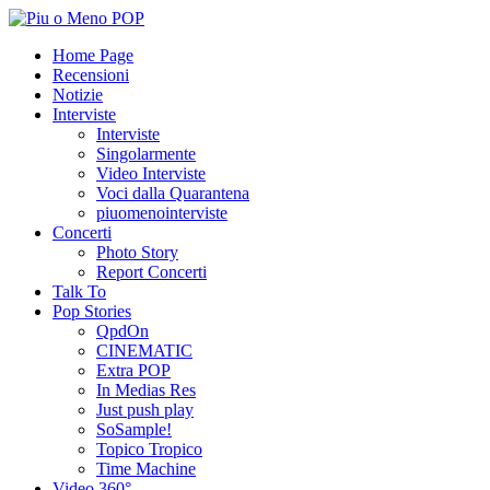
Home Page
Recensioni
Notizie
Interviste
Interviste
Singolarmente
Video Interviste
Voci dalla Quarantena
piuomenointerviste
Concerti
Photo Story
Report Concerti
Talk To
Pop Stories
QpdOn
CINEMATIC
Extra POP
In Medias Res
Just push play
SoSample!
Topico Tropico
Time Machine
Video 360°