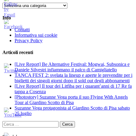
Categorie
Info
Contatti
Informativa sui cookie
Privacy Policy
Articoli recenti
[Live Report] Be Alternative Festival: Mogwai, Subsonica e
Daniele Silvestri infiammano il palco di Camigliatello
TANCA FEST 2: svelata la lineup e aperte le prevendite per i
biglietti dei singoli giorni dopo il sold out degli abbonamenti
[Live Report] Il tour dei Litfiba per i quarant’anni di 17 Re fa
tappa a Cosenza
[Photostory] Suzanne Vega porta il suo Flying With Angels
Tour al Giardino Scotto di Pisa
Suzanne Vega protagonista al Giardino Scotto di Pisa sabato
25 luglio
Ricerca
per: