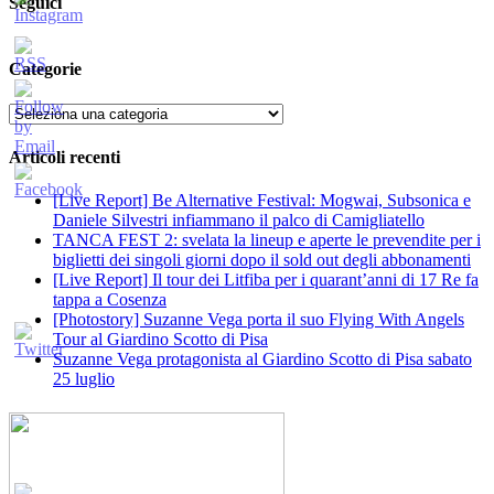
Seguici
Categorie
Categorie
Articoli recenti
[Live Report] Be Alternative Festival: Mogwai, Subsonica e
Daniele Silvestri infiammano il palco di Camigliatello
TANCA FEST 2: svelata la lineup e aperte le prevendite per i
biglietti dei singoli giorni dopo il sold out degli abbonamenti
[Live Report] Il tour dei Litfiba per i quarant’anni di 17 Re fa
tappa a Cosenza
[Photostory] Suzanne Vega porta il suo Flying With Angels
Tour al Giardino Scotto di Pisa
Suzanne Vega protagonista al Giardino Scotto di Pisa sabato
25 luglio