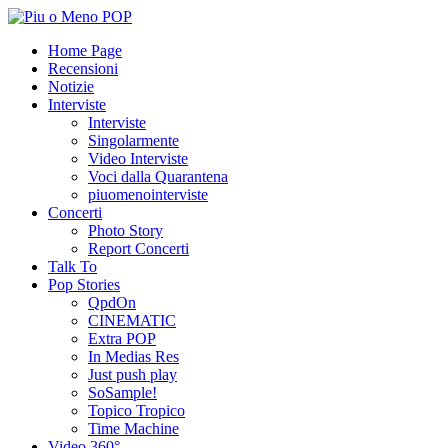
Home Page
Recensioni
Notizie
Interviste
Interviste
Singolarmente
Video Interviste
Voci dalla Quarantena
piuomenointerviste
Concerti
Photo Story
Report Concerti
Talk To
Pop Stories
QpdOn
CINEMATIC
Extra POP
In Medias Res
Just push play
SoSample!
Topico Tropico
Time Machine
Video 360°