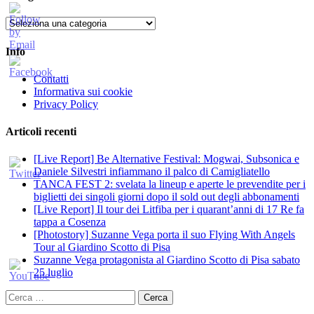
Categorie
Info
Contatti
Informativa sui cookie
Privacy Policy
Articoli recenti
[Live Report] Be Alternative Festival: Mogwai, Subsonica e
Daniele Silvestri infiammano il palco di Camigliatello
TANCA FEST 2: svelata la lineup e aperte le prevendite per i
biglietti dei singoli giorni dopo il sold out degli abbonamenti
[Live Report] Il tour dei Litfiba per i quarant’anni di 17 Re fa
tappa a Cosenza
[Photostory] Suzanne Vega porta il suo Flying With Angels
Tour al Giardino Scotto di Pisa
Suzanne Vega protagonista al Giardino Scotto di Pisa sabato
25 luglio
Ricerca
per: