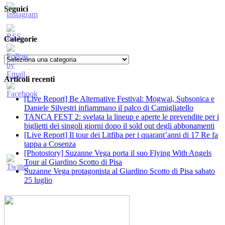
Seguici
Categorie
Categorie
Articoli recenti
[Live Report] Be Alternative Festival: Mogwai, Subsonica e
Daniele Silvestri infiammano il palco di Camigliatello
TANCA FEST 2: svelata la lineup e aperte le prevendite per i
biglietti dei singoli giorni dopo il sold out degli abbonamenti
[Live Report] Il tour dei Litfiba per i quarant’anni di 17 Re fa
tappa a Cosenza
[Photostory] Suzanne Vega porta il suo Flying With Angels
Tour al Giardino Scotto di Pisa
Suzanne Vega protagonista al Giardino Scotto di Pisa sabato
25 luglio