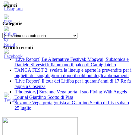
Seguici
Categorie
Categorie
Articoli recenti
[Live Report] Be Alternative Festival: Mogwai, Subsonica e
Daniele Silvestri infiammano il palco di Camigliatello
TANCA FEST 2: svelata la lineup e aperte le prevendite per i
biglietti dei singoli giorni dopo il sold out degli abbonamenti
[Live Report] Il tour dei Litfiba per i quarant’anni di 17 Re fa
tappa a Cosenza
[Photostory] Suzanne Vega porta il suo Flying With Angels
Tour al Giardino Scotto di Pisa
Suzanne Vega protagonista al Giardino Scotto di Pisa sabato
25 luglio