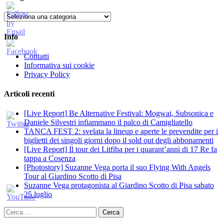
Categorie
Info
Contatti
Informativa sui cookie
Privacy Policy
Articoli recenti
[Live Report] Be Alternative Festival: Mogwai, Subsonica e
Daniele Silvestri infiammano il palco di Camigliatello
TANCA FEST 2: svelata la lineup e aperte le prevendite per i
biglietti dei singoli giorni dopo il sold out degli abbonamenti
[Live Report] Il tour dei Litfiba per i quarant’anni di 17 Re fa
tappa a Cosenza
[Photostory] Suzanne Vega porta il suo Flying With Angels
Tour al Giardino Scotto di Pisa
Suzanne Vega protagonista al Giardino Scotto di Pisa sabato
25 luglio
Ricerca
per: