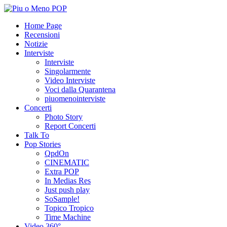
Home Page
Recensioni
Notizie
Interviste
Interviste
Singolarmente
Video Interviste
Voci dalla Quarantena
piuomenointerviste
Concerti
Photo Story
Report Concerti
Talk To
Pop Stories
QpdOn
CINEMATIC
Extra POP
In Medias Res
Just push play
SoSample!
Topico Tropico
Time Machine
Video 360°