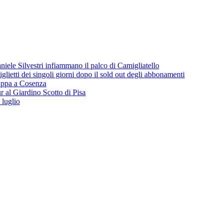
iele Silvestri infiammano il palco di Camigliatello
lietti dei singoli giorni dopo il sold out degli abbonamenti
 tappa a Cosenza
 al Giardino Scotto di Pisa
 luglio