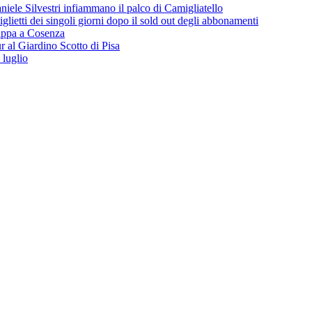
iele Silvestri infiammano il palco di Camigliatello
lietti dei singoli giorni dopo il sold out degli abbonamenti
 tappa a Cosenza
 al Giardino Scotto di Pisa
 luglio