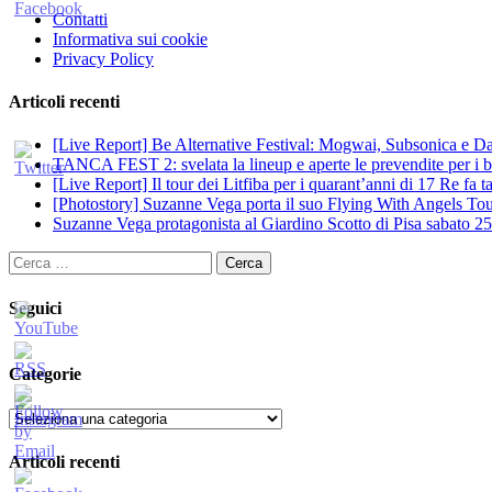
Contatti
Informativa sui cookie
Privacy Policy
Articoli recenti
[Live Report] Be Alternative Festival: Mogwai, Subsonica e Dan
TANCA FEST 2: svelata la lineup e aperte le prevendite per i big
[Live Report] Il tour dei Litfiba per i quarant’anni di 17 Re fa
[Photostory] Suzanne Vega porta il suo Flying With Angels Tour
Suzanne Vega protagonista al Giardino Scotto di Pisa sabato 25
Ricerca
per:
Seguici
Categorie
Categorie
Articoli recenti