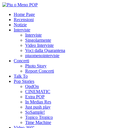
Home Page
Recensioni
Notizie
Interviste
Interviste
Singolarmente
Video Interviste
Voci dalla Quarantena
piuomenointerviste
Concerti
Photo Story
Report Concerti
Talk To
Pop Stories
QpdOn
CINEMATIC
Extra POP
In Medias Res
Just push play
SoSample!
Topico Tropico
Time Machine
Video 360°