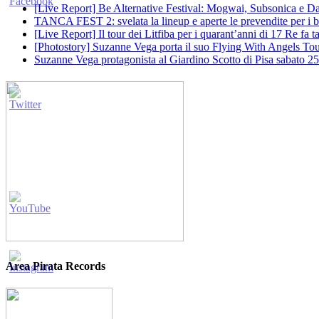
[Live Report] Be Alternative Festival: Mogwai, Subsonica e Dan
TANCA FEST 2: svelata la lineup e aperte le prevendite per i big
[Live Report] Il tour dei Litfiba per i quarant’anni di 17 Re fa
[Photostory] Suzanne Vega porta il suo Flying With Angels Tour
Suzanne Vega protagonista al Giardino Scotto di Pisa sabato 25
Area Pirata Records