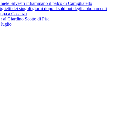
iele Silvestri infiammano il palco di Camigliatello
lietti dei singoli giorni dopo il sold out degli abbonamenti
 tappa a Cosenza
 al Giardino Scotto di Pisa
 luglio