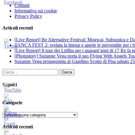
Contatti
Informativa sui cookie
Privacy Policy
Articoli recenti
[Live Report] Be Alternative Festival: Mogwai, Subsonica e Dan
TANCA FEST 2: svelata la lineup e aperte le prevendite per i big
[Live Report] Il tour dei Litfiba per i quarant’anni di 17 Re fa
[Photostory] Suzanne Vega porta il suo Flying With Angels Tour
Suzanne Vega protagonista al Giardino Scotto di Pisa sabato 25
Ricerca
per:
Seguici
Categorie
Categorie
Articoli recenti