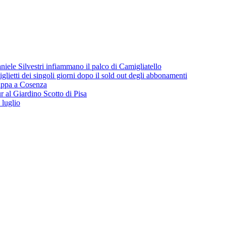
iele Silvestri infiammano il palco di Camigliatello
lietti dei singoli giorni dopo il sold out degli abbonamenti
 tappa a Cosenza
 al Giardino Scotto di Pisa
 luglio