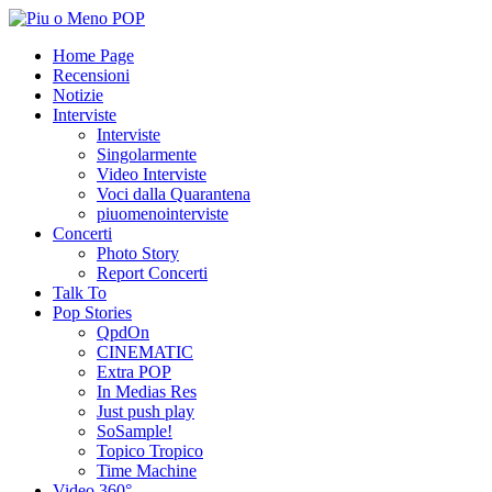
Home Page
Recensioni
Notizie
Interviste
Interviste
Singolarmente
Video Interviste
Voci dalla Quarantena
piuomenointerviste
Concerti
Photo Story
Report Concerti
Talk To
Pop Stories
QpdOn
CINEMATIC
Extra POP
In Medias Res
Just push play
SoSample!
Topico Tropico
Time Machine
Video 360°