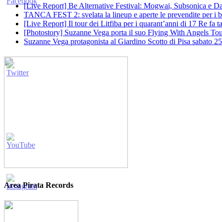
[Live Report] Be Alternative Festival: Mogwai, Subsonica e Dan
TANCA FEST 2: svelata la lineup e aperte le prevendite per i big
[Live Report] Il tour dei Litfiba per i quarant’anni di 17 Re fa
[Photostory] Suzanne Vega porta il suo Flying With Angels Tour
Suzanne Vega protagonista al Giardino Scotto di Pisa sabato 25
Area Pirata Records