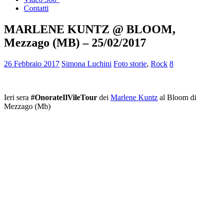
Contatti
MARLENE KUNTZ @ BLOOM,
Mezzago (MB) – 25/02/2017
26 Febbraio 2017
Simona Luchini
Foto storie
,
Rock
8
Ieri sera
#OnorateIlVileTour
dei
Marlene Kuntz
al Bloom di
Mezzago (Mb)