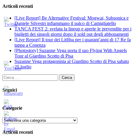
Articoli recenti
[Live Report] Be Alternative Festival: Mogwai, Subsonica e
Daniele Silvestri infiammano il palco di Camigliatello
TANCA FEST 2: svelata la lineup e aperte le prevendite per i
biglietti dei singoli giorni dopo il sold out degli abbonamenti
[Live Report] Il tour dei Litfiba per i quarant’anni di 17 Re fa
tappa a Cosenza
[Photostory] Suzanne Vega porta il suo Flying With Angels
Tour al Giardino Scotto di Pisa
Suzanne Vega protagonista al Giardino Scotto di Pisa sabato
25 luglio
Ricerca
per:
Seguici
Categorie
Categorie
Articoli recenti