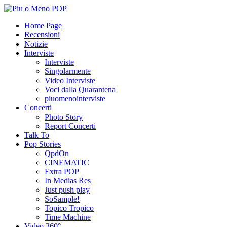
Home Page
Recensioni
Notizie
Interviste
Interviste
Singolarmente
Video Interviste
Voci dalla Quarantena
piuomenointerviste
Concerti
Photo Story
Report Concerti
Talk To
Pop Stories
QpdOn
CINEMATIC
Extra POP
In Medias Res
Just push play
SoSample!
Topico Tropico
Time Machine
Video 360°