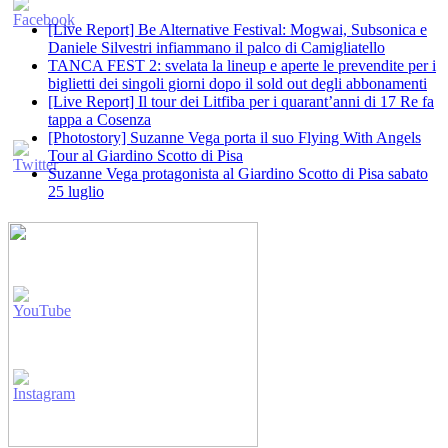
[Live Report] Be Alternative Festival: Mogwai, Subsonica e
Daniele Silvestri infiammano il palco di Camigliatello
TANCA FEST 2: svelata la lineup e aperte le prevendite per i
biglietti dei singoli giorni dopo il sold out degli abbonamenti
[Live Report] Il tour dei Litfiba per i quarant’anni di 17 Re fa
tappa a Cosenza
[Photostory] Suzanne Vega porta il suo Flying With Angels
Tour al Giardino Scotto di Pisa
Suzanne Vega protagonista al Giardino Scotto di Pisa sabato
25 luglio