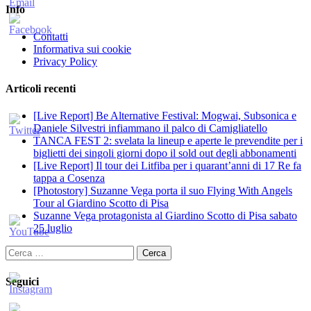
Info
Contatti
Informativa sui cookie
Privacy Policy
Articoli recenti
[Live Report] Be Alternative Festival: Mogwai, Subsonica e
Daniele Silvestri infiammano il palco di Camigliatello
TANCA FEST 2: svelata la lineup e aperte le prevendite per i
biglietti dei singoli giorni dopo il sold out degli abbonamenti
[Live Report] Il tour dei Litfiba per i quarant’anni di 17 Re fa
tappa a Cosenza
[Photostory] Suzanne Vega porta il suo Flying With Angels
Tour al Giardino Scotto di Pisa
Suzanne Vega protagonista al Giardino Scotto di Pisa sabato
25 luglio
Ricerca
per:
Seguici