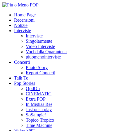
Home Page
Recensioni
Notizie
Interviste
Interviste
Singolarmente
Video Interviste
Voci dalla Quarantena
piuomenointerviste
Concerti
Photo Story
Report Concerti
Talk To
Pop Stories
QpdOn
CINEMATIC
Extra POP
In Medias Res
Just push play
SoSample!
Topico Tropico
Time Machine
Video 360°