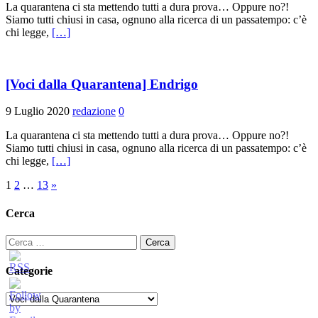
La quarantena ci sta mettendo tutti a dura prova… Oppure no?!
Siamo tutti chiusi in casa, ognuno alla ricerca di un passatempo: c’è
chi legge,
[…]
[Voci dalla Quarantena] Endrigo
9 Luglio 2020
redazione
0
La quarantena ci sta mettendo tutti a dura prova… Oppure no?!
Siamo tutti chiusi in casa, ognuno alla ricerca di un passatempo: c’è
chi legge,
[…]
Paginazione
1
2
…
13
»
degli
Cerca
articoli
Ricerca
per:
Categorie
Categorie