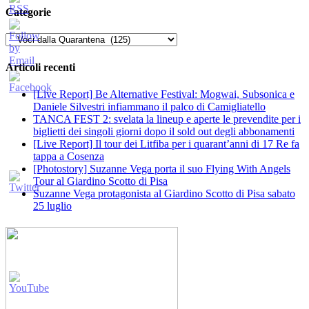
Categorie
Categorie
Articoli recenti
[Live Report] Be Alternative Festival: Mogwai, Subsonica e
Daniele Silvestri infiammano il palco di Camigliatello
TANCA FEST 2: svelata la lineup e aperte le prevendite per i
biglietti dei singoli giorni dopo il sold out degli abbonamenti
[Live Report] Il tour dei Litfiba per i quarant’anni di 17 Re fa
tappa a Cosenza
[Photostory] Suzanne Vega porta il suo Flying With Angels
Tour al Giardino Scotto di Pisa
Suzanne Vega protagonista al Giardino Scotto di Pisa sabato
25 luglio