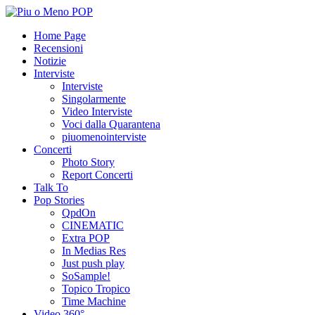
Home Page
Recensioni
Notizie
Interviste
Interviste
Singolarmente
Video Interviste
Voci dalla Quarantena
piuomenointerviste
Concerti
Photo Story
Report Concerti
Talk To
Pop Stories
QpdOn
CINEMATIC
Extra POP
In Medias Res
Just push play
SoSample!
Topico Tropico
Time Machine
Video 360°