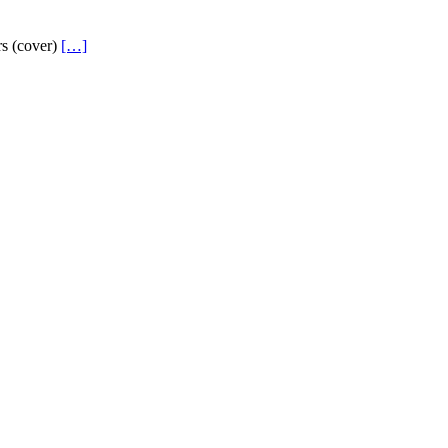
rs (cover)
[…]