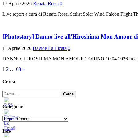
17 Aprile 2026
Renata Rossi
0
Live report a cura di Renata Rossi Setlist Solar Wind Falcon Fligh
[Photostory] Danno live all’Hiroshima Mon Amour d
11 Aprile 2026
Davide La Licata
0
DANNO, HIROSHIMA MON AMOUR TORINO 10.04.2026 In apertura S
Paginazione
1
2
…
68
»
degli
Cerca
articoli
Ricerca
per:
Categorie
Categorie
Info