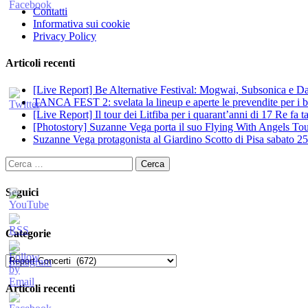
Contatti
Informativa sui cookie
Privacy Policy
Articoli recenti
[Live Report] Be Alternative Festival: Mogwai, Subsonica e Dan
TANCA FEST 2: svelata la lineup e aperte le prevendite per i big
[Live Report] Il tour dei Litfiba per i quarant’anni di 17 Re fa
[Photostory] Suzanne Vega porta il suo Flying With Angels Tour
Suzanne Vega protagonista al Giardino Scotto di Pisa sabato 25
Ricerca
per:
Seguici
Categorie
Categorie
Articoli recenti