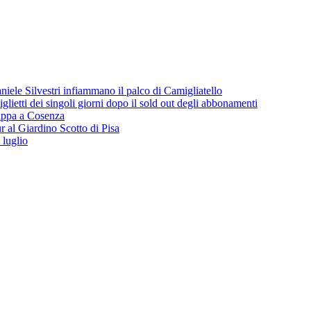
iele Silvestri infiammano il palco di Camigliatello
lietti dei singoli giorni dopo il sold out degli abbonamenti
 tappa a Cosenza
 al Giardino Scotto di Pisa
 luglio