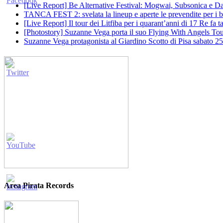
[Live Report] Be Alternative Festival: Mogwai, Subsonica e Dan
TANCA FEST 2: svelata la lineup e aperte le prevendite per i big
[Live Report] Il tour dei Litfiba per i quarant’anni di 17 Re fa
[Photostory] Suzanne Vega porta il suo Flying With Angels Tour
Suzanne Vega protagonista al Giardino Scotto di Pisa sabato 25
Area Pirata Records