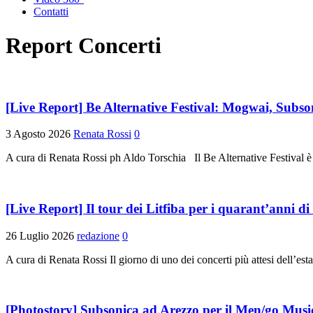
Contatti
Report Concerti
[Live Report] Be Alternative Festival: Mogwai, Subson
3 Agosto 2026
Renata Rossi
0
A cura di Renata Rossi ph Aldo Torschia Il Be Alternative Festival è 
[Live Report] Il tour dei Litfiba per i quarant’anni d
26 Luglio 2026
redazione
0
A cura di Renata Rossi Il giorno di uno dei concerti più attesi dell’est
[Photostory] Subsonica ad Arezzo per il Men/go Musi