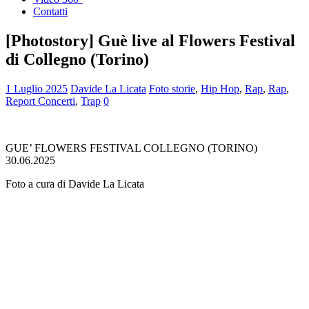
Contatti
[Photostory] Guè live al Flowers Festival
di Collegno (Torino)
1 Luglio 2025
Davide La Licata
Foto storie
,
Hip Hop
,
Rap
,
Rap
,
Report Concerti
,
Trap
0
GUE’ FLOWERS FESTIVAL COLLEGNO (TORINO)
30.06.2025
Foto a cura di Davide La Licata