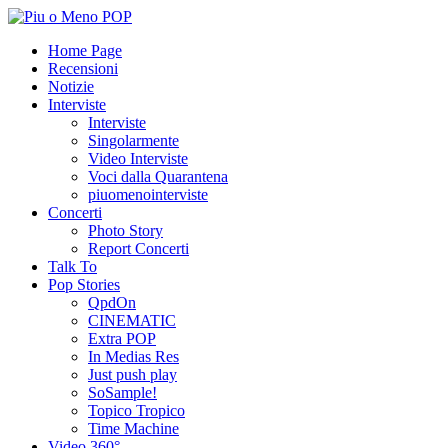
Home Page
Recensioni
Notizie
Interviste
Interviste
Singolarmente
Video Interviste
Voci dalla Quarantena
piuomenointerviste
Concerti
Photo Story
Report Concerti
Talk To
Pop Stories
QpdOn
CINEMATIC
Extra POP
In Medias Res
Just push play
SoSample!
Topico Tropico
Time Machine
Video 360°