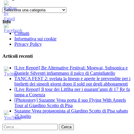
Categorie
Info
Contatti
Informativa sui cookie
Privacy Policy
Articoli recenti
[Live Report] Be Alternative Festival: Mogwai, Subsonica e
Daniele Silvestri infiammano il palco di Camigliatello
TANCA FEST 2: svelata la lineup e aperte le prevendite per i
biglietti dei singoli giorni dopo il sold out degli abbonamenti
[Live Report] Il tour dei Litfiba per i quarant’anni di 17 Re fa
tappa a Cosenza
[Photostory] Suzanne Vega porta il suo Flying With Angels
Tour al Giardino Scotto di Pisa
Suzanne Vega protagonista al Giardino Scotto di Pisa sabato
25 luglio
Ricerca
per: