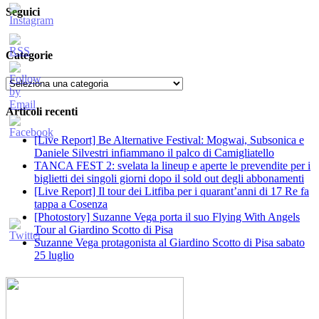
Seguici
Categorie
Categorie
Articoli recenti
[Live Report] Be Alternative Festival: Mogwai, Subsonica e
Daniele Silvestri infiammano il palco di Camigliatello
TANCA FEST 2: svelata la lineup e aperte le prevendite per i
biglietti dei singoli giorni dopo il sold out degli abbonamenti
[Live Report] Il tour dei Litfiba per i quarant’anni di 17 Re fa
tappa a Cosenza
[Photostory] Suzanne Vega porta il suo Flying With Angels
Tour al Giardino Scotto di Pisa
Suzanne Vega protagonista al Giardino Scotto di Pisa sabato
25 luglio