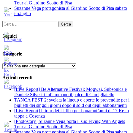
Tour al Giardino Scotto di Pisa
Suzanne Vega protagonista al Giardino Scotto di Pisa sabato
25 luglio
Ricerca
per:
Seguici
Categorie
Categorie
Articoli recenti
[Live Report] Be Alternative Festival: Mogwai, Subsonica e
Daniele Silvestri infiammano il palco di Camigliatello
TANCA FEST 2: svelata la lineup e aperte le prevendite per i
biglietti dei singoli giorni dopo il sold out degli abbonamenti
[Live Report] Il tour dei Litfiba per i quarant’anni di 17 Re fa
tappa a Cosenza
[Photostory] Suzanne Vega porta il suo Flying With Angels
Tour al Giardino Scotto di Pisa
Suzanne Vega protagonista al Giardino Scotto di Pisa sabato