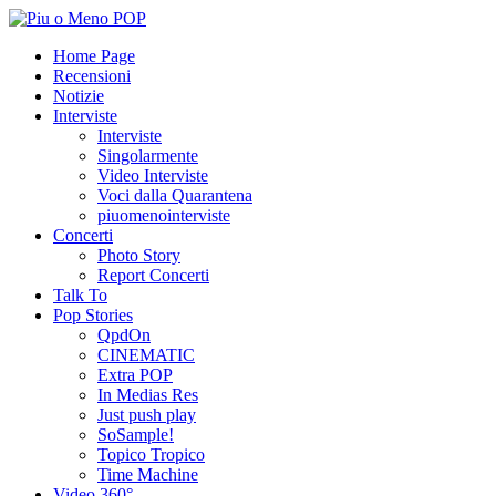
Home Page
Recensioni
Notizie
Interviste
Interviste
Singolarmente
Video Interviste
Voci dalla Quarantena
piuomenointerviste
Concerti
Photo Story
Report Concerti
Talk To
Pop Stories
QpdOn
CINEMATIC
Extra POP
In Medias Res
Just push play
SoSample!
Topico Tropico
Time Machine
Video 360°