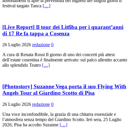
abbonamenti si apre la prevendita dei biglietti dei singoli giorni Il
festival targato Tanca
[…]
[Live Report] Il tour dei Litfiba per i quarant’anni
di 17 Re fa tappa a Cosenza
26 Luglio 2026
redazione
0
A cura di Renata Rossi Il giorno di uno dei concerti più attesi
dell’estate cosentina è finalmente arrivato: sul palco allestito accanto
allo splendido Teatro
[…]
[Photostory] Suzanne Vega porta il suo Flying With
Angels Tour al Giardino Scotto di Pisa
26 Luglio 2026
redazione
0
Una voce inconfondibile, la grazia di una chitarra essenziale e
l’atmosfera senza tempo del Giardino Scotto. Ieri sera, 25 Luglio
2026, Pisa ha accolto Suzanne
[…]