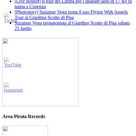
[Live Report] Il tour dei Litfiba per i quarant’anni di 17 Re fa
tappa a Cosenza
[Photostory] Suzanne Vega porta il suo Flying With Angels
Tour al Giardino Scotto di Pisa
Suzanne Vega protagonista al Giardino Scotto di Pisa sabato
25 luglio
Area Pirata Records