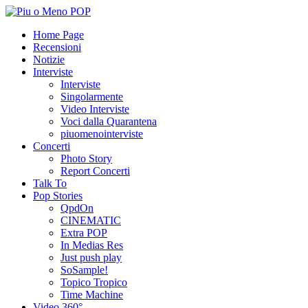
Home Page
Recensioni
Notizie
Interviste
Interviste
Singolarmente
Video Interviste
Voci dalla Quarantena
piuomenointerviste
Concerti
Photo Story
Report Concerti
Talk To
Pop Stories
QpdOn
CINEMATIC
Extra POP
In Medias Res
Just push play
SoSample!
Topico Tropico
Time Machine
Video 360°