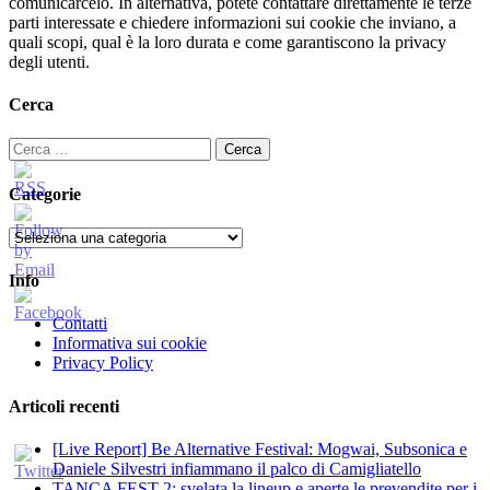
comunicarcelo. In alternativa, potete contattare direttamente le terze
parti interessate e chiedere informazioni sui cookie che inviano, a
quali scopi, qual è la loro durata e come garantiscono la privacy
degli utenti.
Cerca
Ricerca
per:
Categorie
Categorie
Info
Contatti
Informativa sui cookie
Privacy Policy
Articoli recenti
[Live Report] Be Alternative Festival: Mogwai, Subsonica e
Daniele Silvestri infiammano il palco di Camigliatello
TANCA FEST 2: svelata la lineup e aperte le prevendite per i