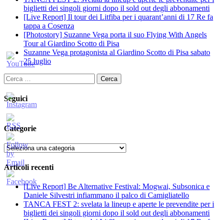
biglietti dei singoli giorni dopo il sold out degli abbonamenti
[Live Report] Il tour dei Litfiba per i quarant’anni di 17 Re fa
tappa a Cosenza
[Photostory] Suzanne Vega porta il suo Flying With Angels
Tour al Giardino Scotto di Pisa
Suzanne Vega protagonista al Giardino Scotto di Pisa sabato
25 luglio
Ricerca
per:
Seguici
Categorie
Categorie
Articoli recenti
[Live Report] Be Alternative Festival: Mogwai, Subsonica e
Daniele Silvestri infiammano il palco di Camigliatello
TANCA FEST 2: svelata la lineup e aperte le prevendite per i
biglietti dei singoli giorni dopo il sold out degli abbonamenti