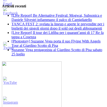
Articoli recenti
[Live Report] Be Alternative Festival: Mogwai, Subsonica e
Daniele Silvestri infiammano il palco di Camigliatello
TANCA FEST 2: svelata la lineup e aperte le prevendite per i
biglietti dei singoli giorni dopo il sold out degli abbonamenti
[Live Report] Il tour dei Litfiba per i quarant’anni di 17 Re fa
tappa a Cosenza
[Photostory] Suzanne Vega porta il suo Flying With Angels
Tour al Giardino Scotto di Pisa
Suzanne Vega protagonista al Giardino Scotto di Pisa sabato
25 luglio