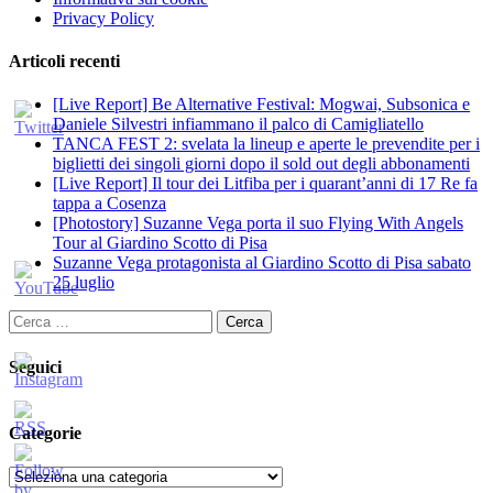
Privacy Policy
Articoli recenti
[Live Report] Be Alternative Festival: Mogwai, Subsonica e
Daniele Silvestri infiammano il palco di Camigliatello
TANCA FEST 2: svelata la lineup e aperte le prevendite per i
biglietti dei singoli giorni dopo il sold out degli abbonamenti
[Live Report] Il tour dei Litfiba per i quarant’anni di 17 Re fa
tappa a Cosenza
[Photostory] Suzanne Vega porta il suo Flying With Angels
Tour al Giardino Scotto di Pisa
Suzanne Vega protagonista al Giardino Scotto di Pisa sabato
25 luglio
Ricerca
per:
Seguici
Categorie
Categorie