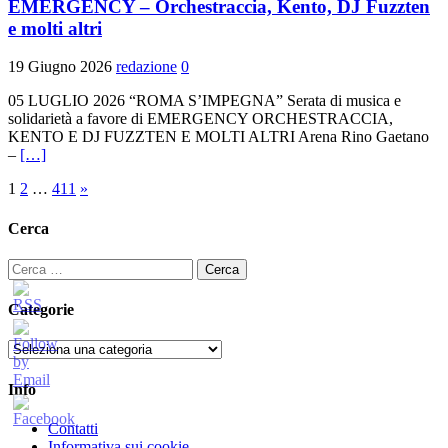
EMERGENCY – Orchestraccia, Kento, DJ Fuzzten
e molti altri
19 Giugno 2026
redazione
0
05 LUGLIO 2026 “ROMA S’IMPEGNA” Serata di musica e
solidarietà a favore di EMERGENCY ORCHESTRACCIA,
KENTO E DJ FUZZTEN E MOLTI ALTRI Arena Rino Gaetano
–
[…]
Paginazione
1
2
…
411
»
degli
Cerca
articoli
Ricerca
per:
Categorie
Categorie
Info
Contatti
Informativa sui cookie