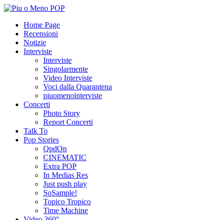
Home Page
Recensioni
Notizie
Interviste
Interviste
Singolarmente
Video Interviste
Voci dalla Quarantena
piuomenointerviste
Concerti
Photo Story
Report Concerti
Talk To
Pop Stories
QpdOn
CINEMATIC
Extra POP
In Medias Res
Just push play
SoSample!
Topico Tropico
Time Machine
Video 360°