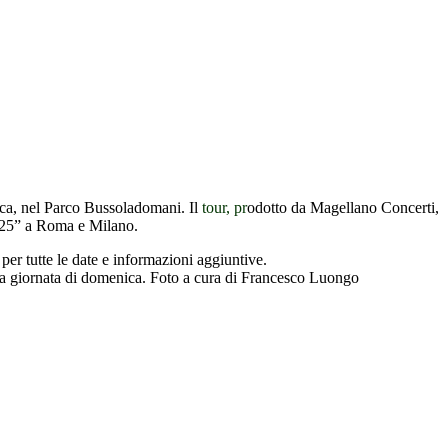
ucca, nel Parco Bussoladomani
. Il
tour, pr
odotto da Magellano Concerti,
 2025” a Roma e Milano.
per tutte le date e informazioni aggiuntive.
r la giornata di domenica. Foto a cura di Francesco Luongo