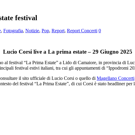
tate festival
e
,
Fotografia
,
Notizie
,
Pop
,
Report
,
Report Concerti
0
Lucio Corsi live a La prima estate – 29 Giugno 2025
no al festival “La Prima Estate” a Lido di Camaiore, in provincia di L
incipali festival estivi italiani, tra cui gli appuntamenti di “Ippodromi
consultare il sito ufficiale di Lucio Corsi o quello di
Magellano Concerti
testo del festival “La Prima Estate”, di cui Corsi è stato headliner pe