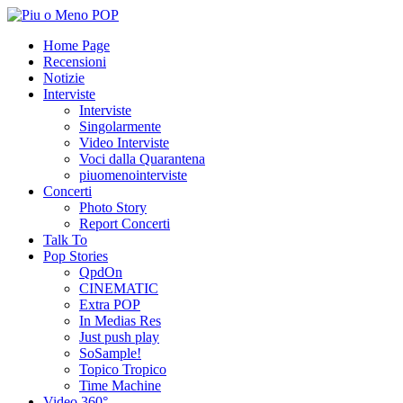
Home Page
Recensioni
Notizie
Interviste
Interviste
Singolarmente
Video Interviste
Voci dalla Quarantena
piuomenointerviste
Concerti
Photo Story
Report Concerti
Talk To
Pop Stories
QpdOn
CINEMATIC
Extra POP
In Medias Res
Just push play
SoSample!
Topico Tropico
Time Machine
Video 360°