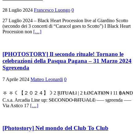
28 Luglio 2024
Francesco Luongo
0
27 Luglio 2024 – Black Heart Procession live al Giardino Scotto
(secondo dei 3 concerti di “Caracol goes to Scotto”) I Black Heart
Procession non
[…]
[PHOTOSTORY] Il secondo rituale! Tornano le
celebrazioni della Pasqua Pagana – 31 Marzo 2024
Sgrexenda
7 Aprile 2024
Matteo Leonardi
0
⛧ ⛧ ☾ 【２０２４】 ☽ 2 Ɽł₮Ʉ₳Ⱡł | 2 ⱠØ₵₳₮łØ₦ ł 11 ฿₳₦Đ
C.s.a. Arcadia Line up: S̴E̴C̴O̴N̴D̴O̴ ̴R̴I̴T̴U̴A̴L̴E̴ —– sgreenda —–
Via Astico 17
[…]
[Photostory] Nel mondo del Club To Club