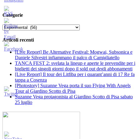
Categorie
Categorie
Articoli recenti
[Live Report] Be Alternative Festival: Mogwai, Subsonica e
Daniele Silvestri infiammano il palco di Camigliatello
TANCA FEST 2: svelata la lineup e aperte le prevendite per i
biglietti dei singoli giorni dopo il sold out degli abbonamenti
[Live Report] Il tour dei Litfiba per i quarant’anni di 17 Re fa
tappa a Cosenza
[Photostory] Suzanne Vega porta il suo Flying With Angels
Tour al Giardino Scotto di Pisa
Suzanne Vega protagonista al Giardino Scotto di Pisa sabato
25 luglio