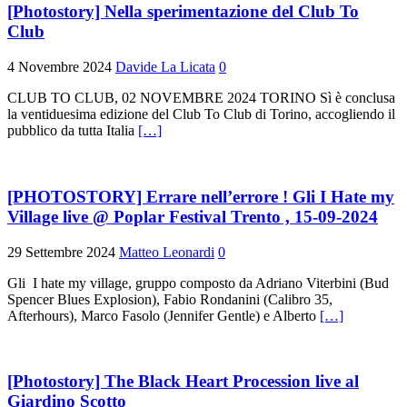
[Photostory] Nella sperimentazione del Club To
Club
4 Novembre 2024
Davide La Licata
0
CLUB TO CLUB, 02 NOVEMBRE 2024 TORINO Sì è conclusa
la ventiduesima edizione del Club To Club di Torino, accogliendo il
pubblico da tutta Italia
[…]
[PHOTOSTORY] Errare nell’errore ! Gli I Hate my
Village live @ Poplar Festival Trento , 15-09-2024
29 Settembre 2024
Matteo Leonardi
0
Gli I hate my village, gruppo composto da Adriano Viterbini (Bud
Spencer Blues Explosion), Fabio Rondanini (Calibro 35,
Afterhours), Marco Fasolo (Jennifer Gentle) e Alberto
[…]
[Photostory] The Black Heart Procession live al
Giardino Scotto