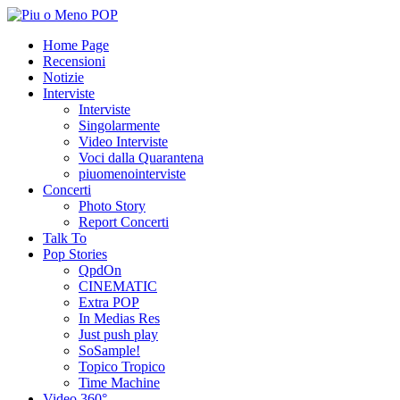
Home Page
Recensioni
Notizie
Interviste
Interviste
Singolarmente
Video Interviste
Voci dalla Quarantena
piuomenointerviste
Concerti
Photo Story
Report Concerti
Talk To
Pop Stories
QpdOn
CINEMATIC
Extra POP
In Medias Res
Just push play
SoSample!
Topico Tropico
Time Machine
Video 360°