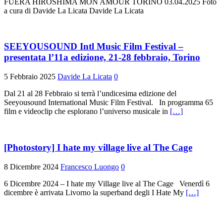
FUERA HIROSHIMA MON AMOUR TORINO 03.04.2025 Foto
a cura di Davide La Licata Davide La Licata
SEEYOUSOUND Intl Music Film Festival –
presentata l’11a edizione, 21-28 febbraio, Torino
5 Febbraio 2025
Davide La Licata
0
Dal 21 al 28 Febbraio si terrà l’undicesima edizione del
Seeyousound International Music Film Festival. In programma 65
film e videoclip che esplorano l’universo musicale in
[…]
[Photostory] I hate my village live al The Cage
8 Dicembre 2024
Francesco Luongo
0
6 Dicembre 2024 – I hate my Village live al The Cage Venerdì 6
dicembre è arrivata Livorno la superband degli I Hate My
[…]