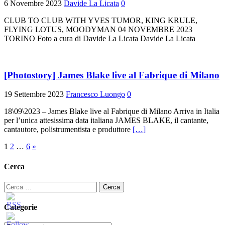
6 Novembre 2023
Davide La Licata
0
CLUB TO CLUB WITH YVES TUMOR, KING KRULE,
FLYING LOTUS, MOODYMAN 04 NOVEMBRE 2023
TORINO Foto a cura di Davide La Licata Davide La Licata
[Photostory] James Blake live al Fabrique di Milano
19 Settembre 2023
Francesco Luongo
0
18\09\2023 – James Blake live al Fabrique di Milano Arriva in Italia
per l’unica attesissima data italiana JAMES BLAKE, il cantante,
cantautore, polistrumentista e produttore
[…]
Paginazione
1
2
…
6
»
degli
Cerca
articoli
Ricerca
per:
Categorie