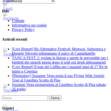
Categorie
Info
Contatti
Informativa sui cookie
Privacy Policy
Articoli recenti
[Live Report] Be Alternative Festival: Mogwai, Subsonica e
Daniele Silvestri infiammano il palco di Camigliatello
TANCA FEST 2: svelata la lineup e aperte le prevendite per i
biglietti dei singoli giorni dopo il sold out degli abbonamenti
[Live Report] Il tour dei Litfiba per i quarant’anni di 17 Re fa
tappa a Cosenza
[Photostory] Suzanne Vega porta il suo Flying With Angels
Tour al Giardino Scotto di Pisa
Suzanne Vega protagonista al Giardino Scotto di Pisa sabato
25 luglio
Ricerca
per:
Seguici