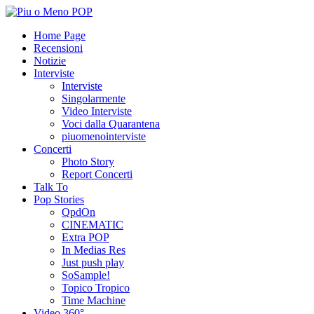
Home Page
Recensioni
Notizie
Interviste
Interviste
Singolarmente
Video Interviste
Voci dalla Quarantena
piuomenointerviste
Concerti
Photo Story
Report Concerti
Talk To
Pop Stories
QpdOn
CINEMATIC
Extra POP
In Medias Res
Just push play
SoSample!
Topico Tropico
Time Machine
Video 360°