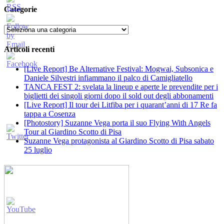
Categorie
Categorie
Articoli recenti
[Live Report] Be Alternative Festival: Mogwai, Subsonica e
Daniele Silvestri infiammano il palco di Camigliatello
TANCA FEST 2: svelata la lineup e aperte le prevendite per i
biglietti dei singoli giorni dopo il sold out degli abbonamenti
[Live Report] Il tour dei Litfiba per i quarant’anni di 17 Re fa
tappa a Cosenza
[Photostory] Suzanne Vega porta il suo Flying With Angels
Tour al Giardino Scotto di Pisa
Suzanne Vega protagonista al Giardino Scotto di Pisa sabato
25 luglio