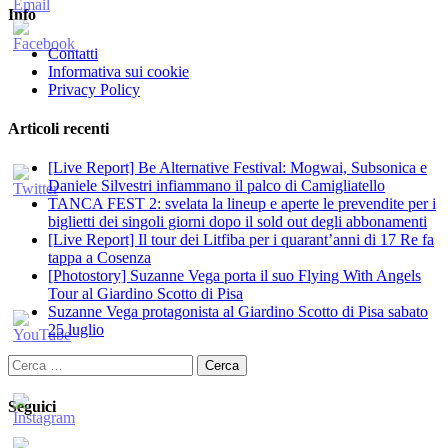
Info
Contatti
Informativa sui cookie
Privacy Policy
Articoli recenti
[Live Report] Be Alternative Festival: Mogwai, Subsonica e
Daniele Silvestri infiammano il palco di Camigliatello
TANCA FEST 2: svelata la lineup e aperte le prevendite per i
biglietti dei singoli giorni dopo il sold out degli abbonamenti
[Live Report] Il tour dei Litfiba per i quarant’anni di 17 Re fa
tappa a Cosenza
[Photostory] Suzanne Vega porta il suo Flying With Angels
Tour al Giardino Scotto di Pisa
Suzanne Vega protagonista al Giardino Scotto di Pisa sabato
25 luglio
Ricerca
per:
Seguici