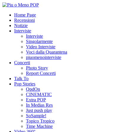
Home Page
Recensioni
Notizie
Interviste
Interviste
Singolarmente
Video Interviste
Voci dalla Quarantena
piuomenointerviste
Concerti
Photo Story
Report Concerti
Talk To
Pop Stories
QpdOn
CINEMATIC
Extra POP
In Medias Res
Just push play
SoSample!
Topico Tropico
Time Machine
Video 360°