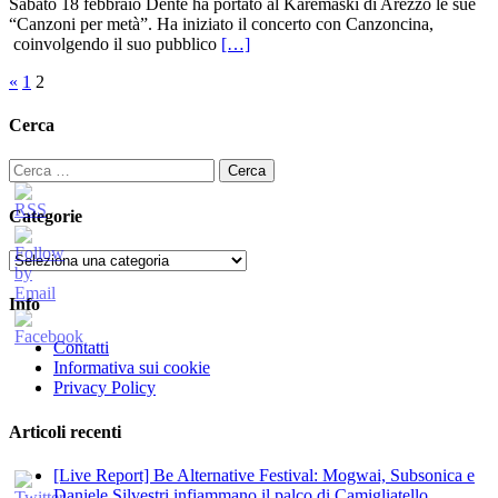
Sabato 18 febbraio Dente ha portato al Karemaski di Arezzo le sue
“Canzoni per metà”. Ha iniziato il concerto con Canzoncina,
coinvolgendo il suo pubblico
[…]
Paginazione
«
1
2
degli
Cerca
articoli
Ricerca
per:
Categorie
Categorie
Info
Contatti
Informativa sui cookie
Privacy Policy
Articoli recenti
[Live Report] Be Alternative Festival: Mogwai, Subsonica e
Daniele Silvestri infiammano il palco di Camigliatello