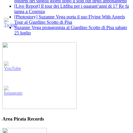
biglietti dei singoli giorni dopo il sold out degli abbonamenti
[Live Report] Il tour dei Litfiba per i quarant’anni di 17 Re fa
tappa a Cosenza
[Photostory] Suzanne Vega porta il suo Flying With Angels
Tour al Giardino Scotto di Pisa
Suzanne Vega protagonista al Giardino Scotto di Pisa sabato
25 luglio
Area Pirata Records