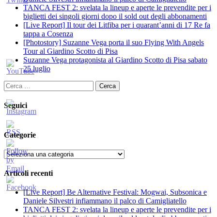
TANCA FEST 2: svelata la lineup e aperte le prevendite per i
biglietti dei singoli giorni dopo il sold out degli abbonamenti
[Live Report] Il tour dei Litfiba per i quarant’anni di 17 Re fa
tappa a Cosenza
[Photostory] Suzanne Vega porta il suo Flying With Angels
Tour al Giardino Scotto di Pisa
Suzanne Vega protagonista al Giardino Scotto di Pisa sabato
25 luglio
Ricerca
per:
Seguici
Categorie
Categorie
Articoli recenti
[Live Report] Be Alternative Festival: Mogwai, Subsonica e
Daniele Silvestri infiammano il palco di Camigliatello
TANCA FEST 2: svelata la lineup e aperte le prevendite per i