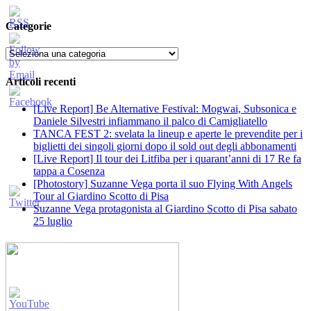
Categorie
Categorie
Articoli recenti
[Live Report] Be Alternative Festival: Mogwai, Subsonica e
Daniele Silvestri infiammano il palco di Camigliatello
TANCA FEST 2: svelata la lineup e aperte le prevendite per i
biglietti dei singoli giorni dopo il sold out degli abbonamenti
[Live Report] Il tour dei Litfiba per i quarant’anni di 17 Re fa
tappa a Cosenza
[Photostory] Suzanne Vega porta il suo Flying With Angels
Tour al Giardino Scotto di Pisa
Suzanne Vega protagonista al Giardino Scotto di Pisa sabato
25 luglio