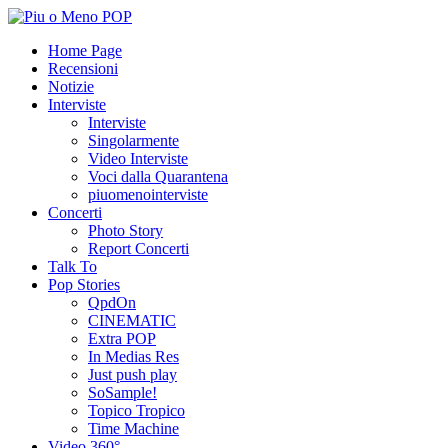
Home Page
Recensioni
Notizie
Interviste
Interviste
Singolarmente
Video Interviste
Voci dalla Quarantena
piuomenointerviste
Concerti
Photo Story
Report Concerti
Talk To
Pop Stories
QpdOn
CINEMATIC
Extra POP
In Medias Res
Just push play
SoSample!
Topico Tropico
Time Machine
Video 360°