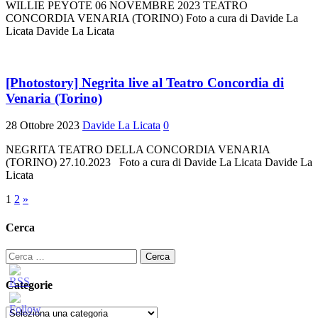
WILLIE PEYOTE 06 NOVEMBRE 2023 TEATRO
CONCORDIA VENARIA (TORINO) Foto a cura di Davide La
Licata Davide La Licata
[Photostory] Negrita live al Teatro Concordia di
Venaria (Torino)
28 Ottobre 2023
Davide La Licata
0
NEGRITA TEATRO DELLA CONCORDIA VENARIA
(TORINO) 27.10.2023 Foto a cura di Davide La Licata Davide La
Licata
Paginazione
1
2
»
degli
Cerca
articoli
Ricerca
per:
Categorie
Categorie