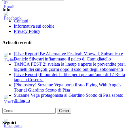
Info
Contatti
Informativa sui cookie
Privacy Policy
Articoli recenti
[Live Report] Be Alternative Festival: Mogwai, Subsonica e
Daniele Silvestri infiammano il palco di Camigliatello
TANCA FEST 2: svelata la lineup e aperte le prevendite per i
biglietti dei singoli giorni dopo il sold out degli abbonamenti
[Live Report] Il tour dei Litfiba per i quarant’anni di 17 Re fa
tappa a Cosenza
[Photostory] Suzanne Vega porta il suo Flying With Angels
Tour al Giardino Scotto di Pisa
Suzanne Vega protagonista al Giardino Scotto di Pisa sabato
25 luglio
Ricerca
per:
Seguici