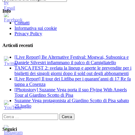
Info
Contatti
Informativa sui cookie
Privacy Policy
Articoli recenti
[Live Report] Be Alternative Festival: Mogwai, Subsonica e
Daniele Silvestri infiammano il palco di Camigliatello
TANCA FEST 2: svelata la lineup e aperte le prevendite per i
biglietti dei singoli giorni dopo il sold out degli abbonamenti
[Live Report] Il tour dei Litfiba per i quarant’anni di 17 Re fa
tappa a Cosenza
[Photostory] Suzanne Vega porta il suo Flying With Angels
Tour al Giardino Scotto di Pisa
Suzanne Vega protagonista al Giardino Scotto di Pisa sabato
25 luglio
Ricerca
per:
Seguici