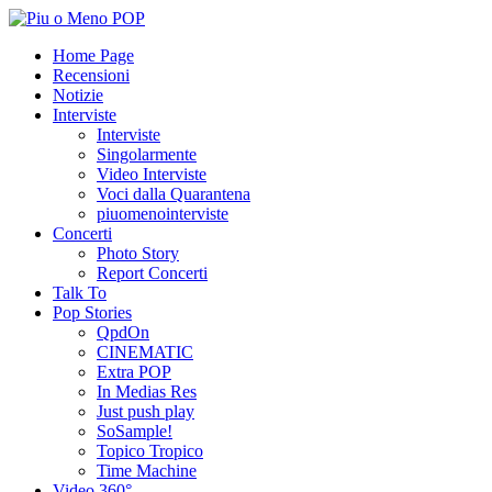
Home Page
Recensioni
Notizie
Interviste
Interviste
Singolarmente
Video Interviste
Voci dalla Quarantena
piuomenointerviste
Concerti
Photo Story
Report Concerti
Talk To
Pop Stories
QpdOn
CINEMATIC
Extra POP
In Medias Res
Just push play
SoSample!
Topico Tropico
Time Machine
Video 360°