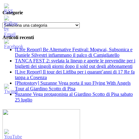
Categorie
Categorie
Articoli recenti
[Live Report] Be Alternative Festival: Mogwai, Subsonica e
Daniele Silvestri infiammano il palco di Camigliatello
TANCA FEST 2: svelata la lineup e aperte le prevendite per i
biglietti dei singoli giorni dopo il sold out degli abbonamenti
[Live Report] Il tour dei Litfiba per i quarant’anni di 17 Re fa
tappa a Cosenza
[Photostory] Suzanne Vega porta il suo Flying With Angels
Tour al Giardino Scotto di Pisa
Suzanne Vega protagonista al Giardino Scotto di Pisa sabato
25 luglio