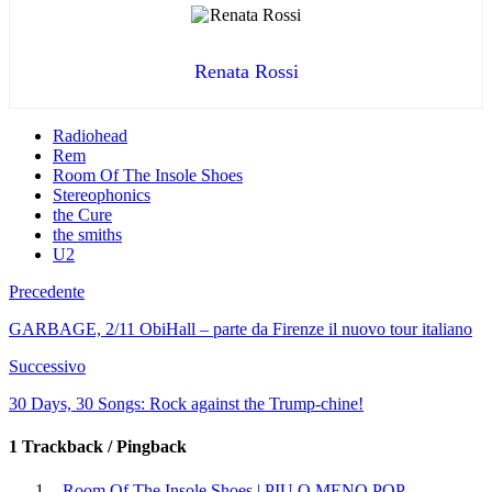
Renata Rossi
Radiohead
Rem
Room Of The Insole Shoes
Stereophonics
the Cure
the smiths
U2
Precedente
GARBAGE, 2/11 ObiHall – parte da Firenze il nuovo tour italiano
Successivo
30 Days, 30 Songs: Rock against the Trump-chine!
1 Trackback / Pingback
- Room Of The Insole Shoes | PIU O MENO POP