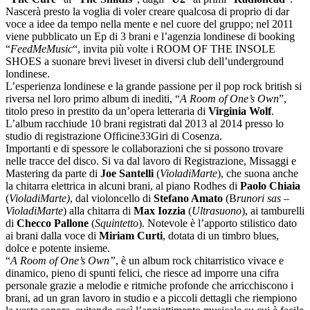
Nascerà presto la voglia di voler creare qualcosa di proprio di dar
voce a idee da tempo nella mente e nel cuore del gruppo; nel 2011
viene pubblicato un Ep di 3 brani e l’agenzia londinese di booking
“
FeedMeMusic
“, invita più volte i ROOM OF THE INSOLE
SHOES a suonare brevi liveset in diversi club dell’underground
londinese.
L’esperienza londinese e la grande passione per il pop rock british si
riversa nel loro primo album di inediti, “
A Room of One’s Own
”,
titolo preso in prestito da un’opera letteraria di
Virginia Wolf
.
L’album racchiude 10 brani registrati dal 2013 al 2014 presso lo
studio di registrazione Officine33Giri di Cosenza.
Importanti e di spessore le collaborazioni che si possono trovare
nelle tracce del disco. Si va dal lavoro di Registrazione, Missaggi e
Mastering da parte di
Joe Santelli
(
VioladiMarte
), che suona anche
la chitarra elettrica in alcuni brani, al piano Rodhes di
Paolo Chiaia
(
VioladiMarte)
, dal violoncello di
Stefano Amato
(B
runori sas –
VioladiMarte
) alla chitarra di
Max Iozzia
(
Ultrasuono
), ai tamburelli
di
Checco Pallone
(
Squintetto
). Notevole è l’apporto stilistico dato
ai brani dalla voce di
Miriam Curti
, dotata di un timbro blues,
dolce e potente insieme.
“
A Room of One’s Own”
, è un album rock chitarristico vivace e
dinamico, pieno di spunti felici, che riesce ad imporre una cifra
personale grazie a melodie e ritmiche profonde che arricchiscono i
brani, ad un gran lavoro in studio e a piccoli dettagli che riempiono