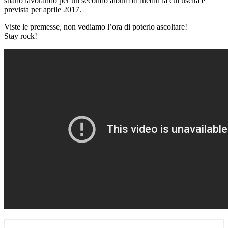
stiano lavorando per un secondo album di inediti la cui uscita è
prevista per aprile 2017.
Viste le premesse, non vediamo l’ora di poterlo ascoltare!
Stay rock!