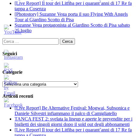
[Live Report] Il tour dei Litfiba per i quarant’anni di 17 Re fa
tappa a Cosenza
[Photostory] Suzanne Vega porta il suo Flying With Angels
Tour al Giardino Scotto di Pisa
Suzanne Vega protagonista al Giardino Scotto di Pisa sabato
25 luglio
Ricerca
per:
Seguici
Categorie
Categorie
Articoli recenti
[Live Report] Be Alternative Festival: Mogwai, Subsonica e
Daniele Silvestri infiammano il palco di Camigliatello
TANCA FEST 2: svelata la lineup e aperte le prevendite per i
biglietti dei singoli giorni dopo il sold out degli abbonamenti
[Live Report] Il tour dei Litfiba per i quarant’anni di 17 Re fa
tappa a Cosenza