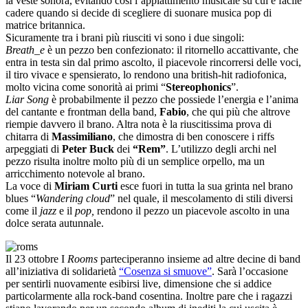
la veste sonora, evitando così l’appiattimento musicale su cui è facile
cadere quando si decide di scegliere di suonare musica pop di
matrice britannica.
Sicuramente tra i brani più riusciti vi sono i due singoli:
Breath_e
è un pezzo ben confezionato: il ritornello accattivante, che
entra in testa sin dal primo ascolto, il piacevole rincorrersi delle voci,
il tiro vivace e spensierato, lo rendono una british-hit radiofonica,
molto vicina come sonorità ai primi “
Stereophonics
”.
Liar Song
è probabilmente il pezzo che possiede l’energia e l’anima
del cantante e frontman della band,
Fabio
, che qui più che altrove
riempie davvero il brano. Altra nota è la riuscitissima prova di
chitarra di
Massimiliano
, che dimostra di ben conoscere i riffs
arpeggiati di
Peter Buck
dei
“Rem”
. L’utilizzo degli archi nel
pezzo risulta inoltre molto più di un semplice orpello, ma un
arricchimento notevole al brano.
La voce di
Miriam Curti
esce fuori in tutta la sua grinta nel brano
blues “
Wandering cloud
” nel quale, il mescolamento di stili diversi
come il
jazz
e il
pop,
rendono il pezzo un piacevole ascolto in una
dolce serata autunnale.
Il 23 ottobre I
Rooms
parteciperanno insieme ad altre decine di band
all’iniziativa di solidarietà
“Cosenza si smuove”
. Sarà l’occasione
per sentirli nuovamente esibirsi live, dimensione che si addice
particolarmente alla rock-band cosentina. Inoltre pare che i ragazzi