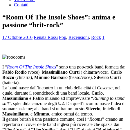
Contatti
“Room Of The Insole Shoes”: anima e
passione “brit-rock”
17 Ottobre 2016
Renata Rossi
Pop
,
Recensioni
,
Rock
1
I “
Room Of The Insole Shoes
” sono una pop-rock band formata da:
Fabio Rodio
(voce),
Massimiliano Curti
( chitarra/voce),
Carlo
Bozzo
(chitarra),
Mimmo Barbaro
(basso/voce),
Silverio Curti
(batteria).
La band nasce dall’incontro in un club della città di
Cosenza
, nel
quale, durante il soundcheck di una band locale,
Carlo,
Massimiliano e Fabio
iniziano ad improvvisare “
Running to stand
still
“, splendida canzone degli
U2
. Da quell’incontro nasce l’idea di
suonare assieme; alla band si uniranno presto
Silverio
, fratello di
Massimiliano,
e
Mimmo
, amico ormai da tempo.
Il genere british è una passione comune, così i “
Rooms
” creano un
repertorio di cover delle band inglesi più ricercate che spazia dai
“
The Cure
” ai “
The Smiths
”, dagli “
U2
” ai primi “
Radiohead
”.