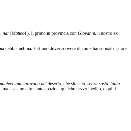
o,
ndr
[
Matteo
] ). Il primo in provincia con
Giovanni
, il nostro ex
bia nebbia nebbia. È strano dover scrivere di come hai suonato 12 ore
natevi una carovana nel deserto, che sfreccia, senza sosta, tanta
 ma lasciano altrettanto spazio a qualche pezzo inedito, e qui il