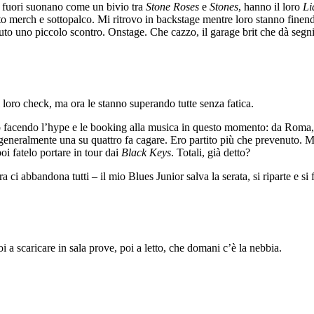
Da fuori suonano come un bivio tra
Stone Roses
e
Stones
, hanno il loro
L
o merch e sottopalco. Mi ritrovo in backstage mentre loro stanno finendo
 uno piccolo scontro. Onstage. Che cazzo, il garage brit che dà segni d
l loro check, ma ora le stanno superando tutte senza fatica.
o facendo l’hype e le booking alla musica in questo momento: da Roma,
e generalmente una su quattro fa cagare. Ero partito più che prevenuto. 
poi fatelo portare in tour dai
Black Keys
. Totali, già detto?
a ci abbandona tutti – il mio Blues Junior salva la serata, si riparte e si 
 a scaricare in sala prove, poi a letto, che domani c’è la nebbia.