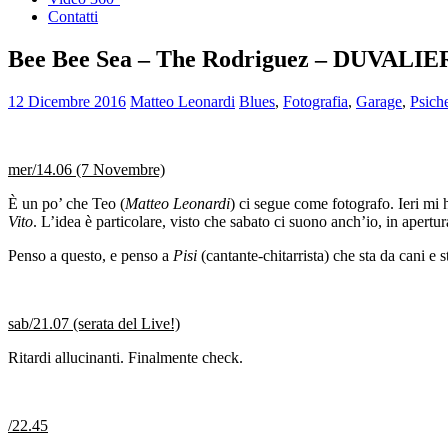
Contatti
Bee Bee Sea – The Rodriguez – DUVALIER
12 Dicembre 2016
Matteo Leonardi
Blues
,
Fotografia
,
Garage
,
Psich
mer/14.06 (7 Novembre)
È un po’ che Teo (
Matteo Leonardi
) ci segue come fotografo. Ieri mi 
Vito
. L’idea è particolare, visto che sabato ci suono anch’io, in apertu
Penso a questo, e penso a
Pisi
(cantante-chitarrista) che sta da cani e
sab/21.07 (serata del Live!)
Ritardi allucinanti. Finalmente check.
/22.45