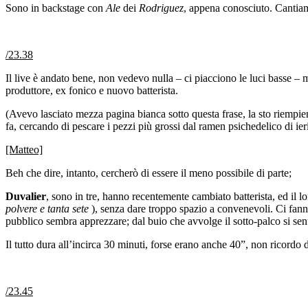
Sono in backstage con
Ale
dei
Rodriguez
, appena conosciuto. Canti
/23.38
Il live è andato bene, non vedevo nulla – ci piacciono le luci basse – 
produttore, ex fonico e nuovo batterista.
(Avevo lasciato mezza pagina bianca sotto questa frase, la sto riempi
fa, cercando di pescare i pezzi più grossi dal ramen psichedelico di ie
[Matteo]
Beh che dire, intanto, cercherò di essere il meno possibile di parte;
Duvalier
, sono in tre, hanno recentemente cambiato batterista, ed il loro
polvere e tanta sete
), senza dare troppo spazio a convenevoli. Ci fann
pubblico sembra apprezzare; dal buio che avvolge il sotto-palco si sen
Il tutto dura all’incirca 30 minuti, forse erano anche 40”, non ricordo d
/23.45