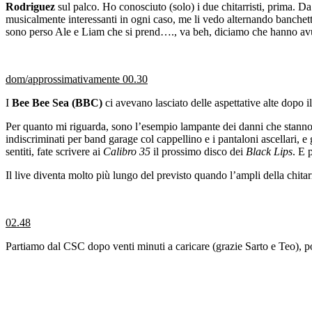
Rodriguez
sul palco. Ho conosciuto (solo) i due chitarristi, prima. 
musicalmente interessanti in ogni caso, me li vedo alternando banchett
sono perso Ale e Liam che si prend…., va beh, diciamo che hanno avuto
dom/approssimativamente 00.30
I
Bee Bee Sea (BBC)
ci avevano lasciato delle aspettative alte dopo i
Per quanto mi riguarda, sono l’esempio lampante dei danni che stann
indiscriminati per band garage col cappellino e i pantaloni ascellari, 
sentiti, fate scrivere ai
Calibro 35
il prossimo disco dei
Black Lips
. E 
Il live diventa molto più lungo del previsto quando l’ampli della chitarr
02.48
Partiamo dal CSC dopo venti minuti a caricare (grazie Sarto e Teo), poi