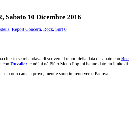
, Sabato 10 Dicembre 2016
edelia
,
Report Concerti
,
Rock
,
Surf
0
ha chiesto se mi andava di scrivere il report della data di sabato con
Bee
ra con
Duvalier
, e né lui né Più o Meno Pop mi hanno dato un limite di ba
 stasera non canta a prove, mentre sono in treno verso Padova.