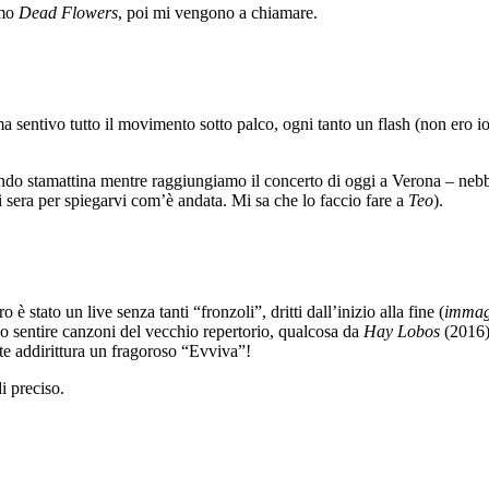
amo
Dead Flowers
, poi mi vengono a chiamare.
ma sentivo tutto il movimento sotto palco, ogni tanto un flash (non ero i
endo stamattina mentre raggiungiamo il concerto di oggi a Verona – neb
ri sera per spiegarvi com’è andata. Mi sa che lo faccio fare a
Teo
).
 è stato un live senza tanti “fronzoli”, dritti dall’inizio alla fine (
immagi
o sentire canzoni del vecchio repertorio, qualcosa da
Hay Lobos
(2016),
te addirittura un fragoroso “Evviva”!
i preciso.