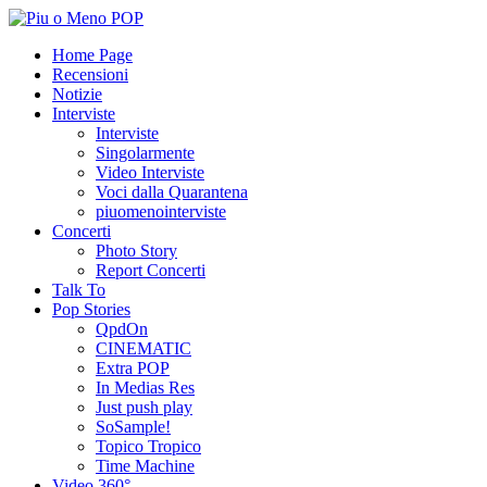
Home Page
Recensioni
Notizie
Interviste
Interviste
Singolarmente
Video Interviste
Voci dalla Quarantena
piuomenointerviste
Concerti
Photo Story
Report Concerti
Talk To
Pop Stories
QpdOn
CINEMATIC
Extra POP
In Medias Res
Just push play
SoSample!
Topico Tropico
Time Machine
Video 360°