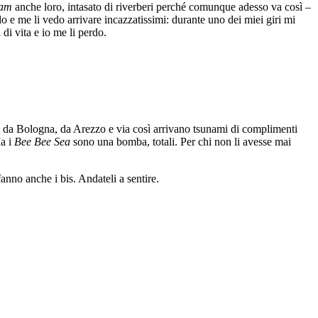
iam
anche loro, intasato di riverberi perché comunque adesso va così –
 e me li vedo arrivare incazzatissimi: durante uno dei miei giri mi
i vita e io me li perdo.
 da Bologna, da Arezzo e via così arrivano tsunami di complimenti
Ma i
Bee Bee Sea
sono una bomba, totali. Per chi non li avesse mai
fanno anche i bis. Andateli a sentire.