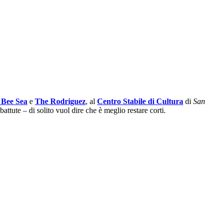
 Bee Sea
e
The Rodriguez
, al
Centro Stabile di Cultura
di
San
ttute – di solito vuol dire che è meglio restare corti.