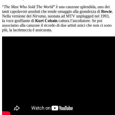
“
The Man Who Sold The World
” è una canzone splendida, uno dei
tanti capolavori assoluti che rende omaggio alla grandezza di
Bowie
.
Nella versione dei
Nirvana
, suonata ad MTV unplugged nel 1993,
la voce graffiante di
Kurt Cobain
cattura l’ascoltatore. Se poi
associamo alla canzone il ricordo di due artisti unici che non ci sono
più, la lacrimuccia è assicurata.