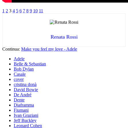
1
2
3
4
5
6
7
8
9
10
11
Renata Rossi
Continua:
Make you feel my love - Adele
Adele
Belle & Sebastian
Bob Dylan
Casale
cover
cristina donà
David Bowie
De André
Dente
Diaframma
Fiumani
Ivan Graziani
Jeff Buckley
Leonard Cohen