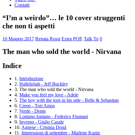
Contatti
“I’m a weirdo”… le 10 cover struggenti
che non ti aspetti
10 Maggio 2017
Renata Rossi
Extra POP
,
Talk To
0
The man who sold the world - Nirvana
Indice
1.
Introduzione
2.
Hallelujiah - Jeff Buckley
3.
The man who sold the world - Nirvana
4.
Make you feel my love - Adele
5.
The boy with the torn in his side - Belle & Sebastian
6.
Creep - Tori Amos
7.
Verde - Dente
8.
Lontano lontano - Federico Fiumani
9.
Inverno - Giulio Casale
10.
Agnese - Cristina Donà
11.
Impressioni di settembre - Marlene Kuntz