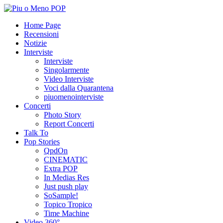
Home Page
Recensioni
Notizie
Interviste
Interviste
Singolarmente
Video Interviste
Voci dalla Quarantena
piuomenointerviste
Concerti
Photo Story
Report Concerti
Talk To
Pop Stories
QpdOn
CINEMATIC
Extra POP
In Medias Res
Just push play
SoSample!
Topico Tropico
Time Machine
Video 360°