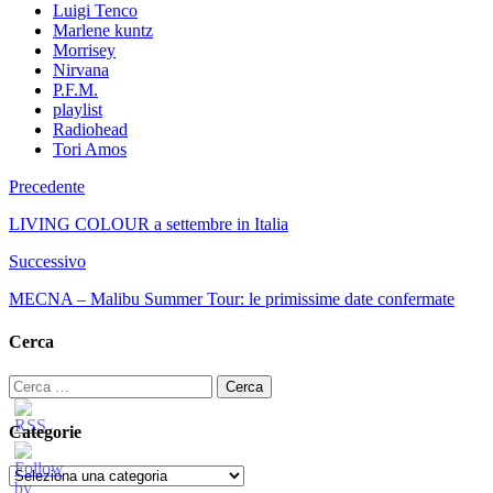
Luigi Tenco
Marlene kuntz
Morrisey
Nirvana
P.F.M.
playlist
Radiohead
Tori Amos
Precedente
LIVING COLOUR a settembre in Italia
Successivo
MECNA – Malibu Summer Tour: le primissime date confermate
Cerca
Ricerca
per:
Categorie
Categorie