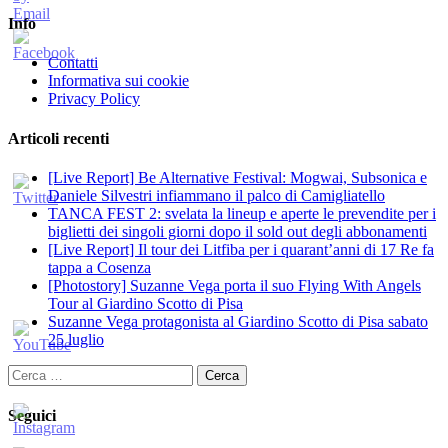
Info
Contatti
Informativa sui cookie
Privacy Policy
Articoli recenti
[Live Report] Be Alternative Festival: Mogwai, Subsonica e
Daniele Silvestri infiammano il palco di Camigliatello
TANCA FEST 2: svelata la lineup e aperte le prevendite per i
biglietti dei singoli giorni dopo il sold out degli abbonamenti
[Live Report] Il tour dei Litfiba per i quarant’anni di 17 Re fa
tappa a Cosenza
[Photostory] Suzanne Vega porta il suo Flying With Angels
Tour al Giardino Scotto di Pisa
Suzanne Vega protagonista al Giardino Scotto di Pisa sabato
25 luglio
Ricerca
per:
Seguici