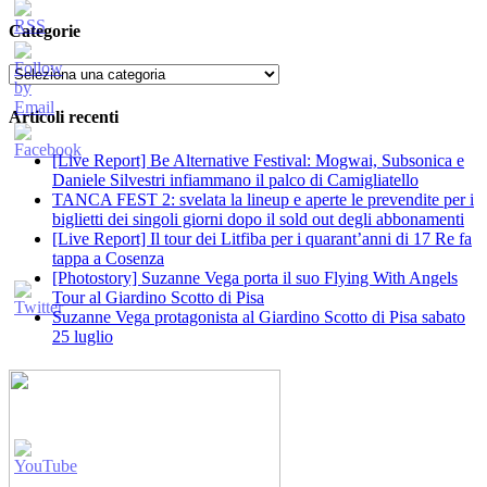
Categorie
Categorie
Articoli recenti
[Live Report] Be Alternative Festival: Mogwai, Subsonica e
Daniele Silvestri infiammano il palco di Camigliatello
TANCA FEST 2: svelata la lineup e aperte le prevendite per i
biglietti dei singoli giorni dopo il sold out degli abbonamenti
[Live Report] Il tour dei Litfiba per i quarant’anni di 17 Re fa
tappa a Cosenza
[Photostory] Suzanne Vega porta il suo Flying With Angels
Tour al Giardino Scotto di Pisa
Suzanne Vega protagonista al Giardino Scotto di Pisa sabato
25 luglio