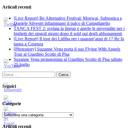
Articoli recenti
[Live Report] Be Alternative Festival: Mogwai, Subsonica e
Daniele Silvestri infiammano il palco di Camigliatello
TANCA FEST 2: svelata la lineup e aperte le prevendite per i
biglietti dei singoli giorni dopo il sold out degli abbonamenti
[Live Report] Il tour dei Litfiba per i quarant’anni di 17 Re fa
tappa a Cosenza
[Photostory] Suzanne Vega porta il suo Flying With Angels
Tour al Giardino Scotto di Pisa
Suzanne Vega protagonista al Giardino Scotto di Pisa sabato
25 luglio
Ricerca
per:
Seguici
Categorie
Categorie
Articoli recenti