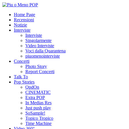
Home Page
Recensioni
Notizie
Interviste
Interviste
Singolarmente
Video Interviste
Voci dalla Quarantena
piuomenointerviste
Concerti
Photo Story
Report Concerti
Talk To
Pop Stories
QpdOn
CINEMATIC
Extra POP
In Medias Res
Just push play
SoSample!
Topico Tropico
Time Machine
Video 360°