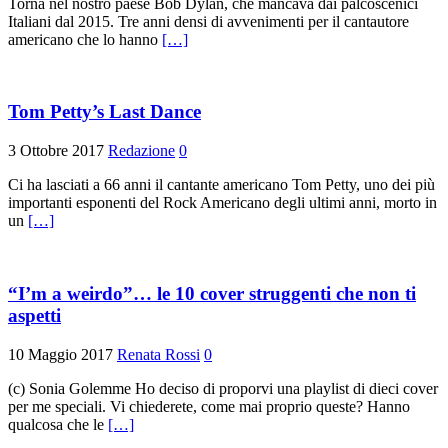
Torna nel nostro paese Bob Dylan, che mancava dai palcoscenici
Italiani dal 2015. Tre anni densi di avvenimenti per il cantautore
americano che lo hanno
[…]
Tom Petty’s Last Dance
3 Ottobre 2017
Redazione
0
Ci ha lasciati a 66 anni il cantante americano Tom Petty, uno dei più
importanti esponenti del Rock Americano degli ultimi anni, morto in
un
[…]
“I’m a weirdo”… le 10 cover struggenti che non ti
aspetti
10 Maggio 2017
Renata Rossi
0
(c) Sonia Golemme Ho deciso di proporvi una playlist di dieci cover
per me speciali. Vi chiederete, come mai proprio queste? Hanno
qualcosa che le
[…]