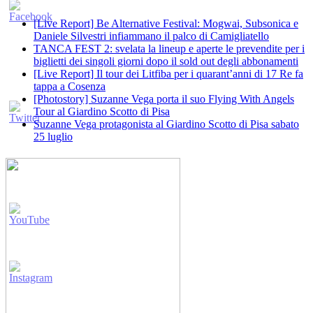
[Live Report] Be Alternative Festival: Mogwai, Subsonica e
Daniele Silvestri infiammano il palco di Camigliatello
TANCA FEST 2: svelata la lineup e aperte le prevendite per i
biglietti dei singoli giorni dopo il sold out degli abbonamenti
[Live Report] Il tour dei Litfiba per i quarant’anni di 17 Re fa
tappa a Cosenza
[Photostory] Suzanne Vega porta il suo Flying With Angels
Tour al Giardino Scotto di Pisa
Suzanne Vega protagonista al Giardino Scotto di Pisa sabato
25 luglio