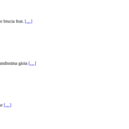
brucia feat.
[…]
randissima gioia
[…]
ene
[…]