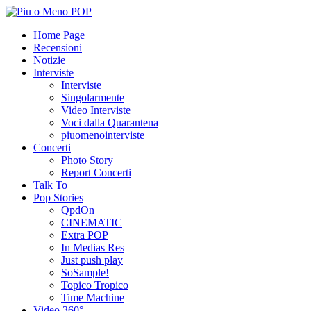
Home Page
Recensioni
Notizie
Interviste
Interviste
Singolarmente
Video Interviste
Voci dalla Quarantena
piuomenointerviste
Concerti
Photo Story
Report Concerti
Talk To
Pop Stories
QpdOn
CINEMATIC
Extra POP
In Medias Res
Just push play
SoSample!
Topico Tropico
Time Machine
Video 360°