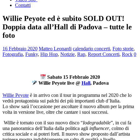
Contatti
Willie Peyote ed è subito SOLD OUT!
Doppia data all’Hall di Padova – tutte le
foto
16 Febbraio 2020
Matteo Leonardi
calendario concerti
,
Foto storie
,
Fotografia
,
Funky
,
Hip Hop
,
Notizie
,
Rap
,
Report Concerti
,
Rock
0
Sabato 15 Febbraio 2020
Willie Peyote live @
Hall
, Padova
Willie Peyote
è in arrivo con il tour in programma nel 2020 che lo
vedrà protagonista sui palchi dei più importanti club d’Italia.
Lo show sarà l’occasione per ascoltare il nuovo album per la prima
volta in versione live, oltre che cantare i suoi successi.
Willie è tornato con il suo nuovo disco “
Iodegradabile
”, in cui fa
una panoramica dell’Italia dalla politica agli
influencer
, colmo di
critica sociale e ai poteri forti. Il nuovo show proposto dall’artista
torinese mostra indubbiamente un salto di qualità a livello