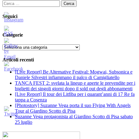
Ricerca
per:
Seguici
Categorie
Categorie
Articoli recenti
[Live Report] Be Alternative Festival: Mogwai, Subsonica e
Daniele Silvestri infiammano il palco di Camigliatello
TANCA FEST 2: svelata la lineup e aperte le prevendite per i
biglietti dei singoli giorni dopo il sold out degli abbonamenti
[Live Report] Il tour dei Litfiba per i quarant’anni di 17 Re fa
tappa a Cosenza
[Photostory] Suzanne Vega porta il suo Flying With Angels
Tour al Giardino Scotto di Pisa
Suzanne Vega protagonista al Giardino Scotto di Pisa sabato
25 luglio