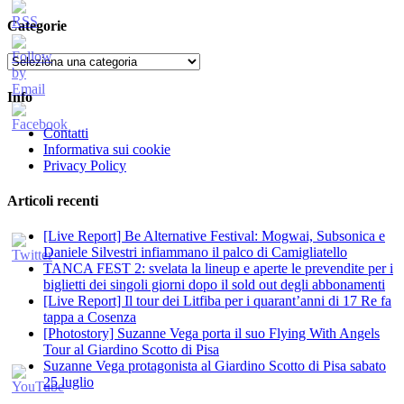
per:
Categorie
Categorie
Info
Contatti
Informativa sui cookie
Privacy Policy
Articoli recenti
[Live Report] Be Alternative Festival: Mogwai, Subsonica e
Daniele Silvestri infiammano il palco di Camigliatello
TANCA FEST 2: svelata la lineup e aperte le prevendite per i
biglietti dei singoli giorni dopo il sold out degli abbonamenti
[Live Report] Il tour dei Litfiba per i quarant’anni di 17 Re fa
tappa a Cosenza
[Photostory] Suzanne Vega porta il suo Flying With Angels
Tour al Giardino Scotto di Pisa
Suzanne Vega protagonista al Giardino Scotto di Pisa sabato
25 luglio