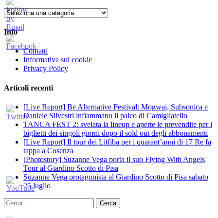
Categorie
Info
Contatti
Informativa sui cookie
Privacy Policy
Articoli recenti
[Live Report] Be Alternative Festival: Mogwai, Subsonica e
Daniele Silvestri infiammano il palco di Camigliatello
TANCA FEST 2: svelata la lineup e aperte le prevendite per i
biglietti dei singoli giorni dopo il sold out degli abbonamenti
[Live Report] Il tour dei Litfiba per i quarant’anni di 17 Re fa
tappa a Cosenza
[Photostory] Suzanne Vega porta il suo Flying With Angels
Tour al Giardino Scotto di Pisa
Suzanne Vega protagonista al Giardino Scotto di Pisa sabato
25 luglio
Ricerca
per: