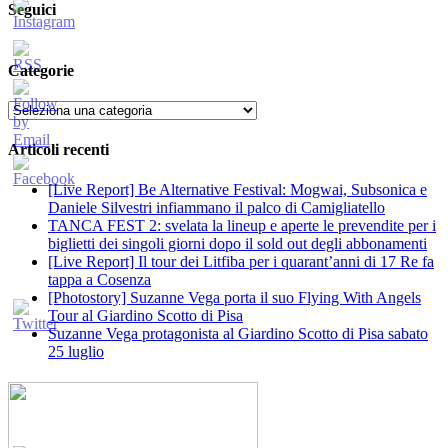
Seguici
Categorie
Categorie
Articoli recenti
[Live Report] Be Alternative Festival: Mogwai, Subsonica e
Daniele Silvestri infiammano il palco di Camigliatello
TANCA FEST 2: svelata la lineup e aperte le prevendite per i
biglietti dei singoli giorni dopo il sold out degli abbonamenti
[Live Report] Il tour dei Litfiba per i quarant’anni di 17 Re fa
tappa a Cosenza
[Photostory] Suzanne Vega porta il suo Flying With Angels
Tour al Giardino Scotto di Pisa
Suzanne Vega protagonista al Giardino Scotto di Pisa sabato
25 luglio