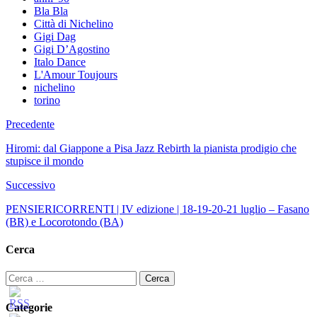
Bla Bla
Città di Nichelino
Gigi Dag
Gigi D’Agostino
Italo Dance
L'Amour Toujours
nichelino
torino
Precedente
Hiromi: dal Giappone a Pisa Jazz Rebirth la pianista prodigio che
stupisce il mondo
Successivo
PENSIERICORRENTI | IV edizione | 18-19-20-21 luglio – Fasano
(BR) e Locorotondo (BA)
Cerca
Ricerca
per:
Categorie