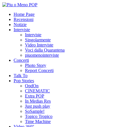
Home Page
Recensioni
Notizie
Interviste
Interviste
Singolarmente
Video Interviste
Voci dalla Quarantena
piuomenointerviste
Concerti
Photo Story
Report Concerti
Talk To
Pop Stories
QpdOn
CINEMATIC
Extra POP
In Medias Res
Just push play
SoSample!
Topico Tropico
Time Machine
Video 360°