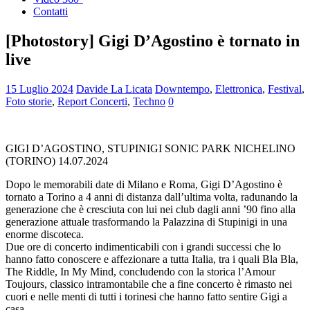
Contatti
[Photostory] Gigi D’Agostino è tornato in
live
15 Luglio 2024
Davide La Licata
Downtempo
,
Elettronica
,
Festival
,
Foto storie
,
Report Concerti
,
Techno
0
GIGI D’AGOSTINO, STUPINIGI SONIC PARK NICHELINO
(TORINO) 14.07.2024
Dopo le memorabili date di Milano e Roma, Gigi D’Agostino è
tornato a Torino a 4 anni di distanza dall’ultima volta, radunando la
generazione che è cresciuta con lui nei club dagli anni ’90 fino alla
generazione attuale trasformando la Palazzina di Stupinigi in una
enorme discoteca.
Due ore di concerto indimenticabili con i grandi successi che lo
hanno fatto conoscere e affezionare a tutta Italia, tra i quali Bla Bla,
The Riddle, In My Mind, concludendo con la storica l’Amour
Toujours, classico intramontabile che a fine concerto è rimasto nei
cuori e nelle menti di tutti i torinesi che hanno fatto sentire Gigi a
casa.