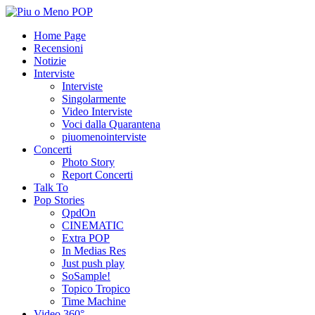
Home Page
Recensioni
Notizie
Interviste
Interviste
Singolarmente
Video Interviste
Voci dalla Quarantena
piuomenointerviste
Concerti
Photo Story
Report Concerti
Talk To
Pop Stories
QpdOn
CINEMATIC
Extra POP
In Medias Res
Just push play
SoSample!
Topico Tropico
Time Machine
Video 360°