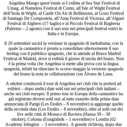
Angelina Mango quest’estate si è esibita al Sea Star Festival di
Umag, al Nameless Festival di Como, all’Isle of Wight Festival
dell’Isola di Wight, al Castle On Air di Bellinzona, al Gozo Festival
di Santiago De Compostela, all’Ama Festival di Vicenza, all’Alguer
Festival di Alghero (17 luglio) e al Piccolo Festival di Bagheria
(Palermo – 2 agosto) con il suo tour nei principali festival estivi in
Italia e in Europa.
Il 20 settembre uscirà la versione in spagnolo di melodrama, con la
quale la cantautrice è pronta a consolidare ulteriormente il suo
feeling con il pubblico spagnolo, che la attende al Brava Madrid
Festival di Madrid, dove si esibirà il giorno di uscita del brano. Non
è la prima volta che Angelina si mette alla prova con la lingua
spagnola, infatti ha rilasciato lo scorso maggio la versione spagnola
del brano la noia in collaborazione con Álvaro de Luna.
A ottobre comincerà il tour di Angelina nei club che la porterà ad
esibirsi – dopo undici date sold out nei principali club italiani –
anche nei club europei. Il primo tour in Europa della cantautrice ha
già registrato diversi sold out: al tutto esaurito della prima data
annunciata di Parigi (Les Etoiles – 9 novembre) si aggiunge quello
della seconda data (Les Etoiles – 8 novembre), oltre al sold out dei
live nelle città di Monaco di Baviera (Hansa 39 – 30
ottobre), Colonia (Essigfabrik – 1 novembre) e Londra (02
Academy Islington – 3 novembre). A grande richiesta, dopo due