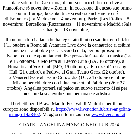
date sold out in Germania, il tour si è arricchito di un live a
Francoforte (6 novembre – Zoom). In occasione di questo suo primo
tour in Europa, la cantautrice si esibirà anche nelle città
di Bruxelles (La Madeleine – 4 novembre), Parigi (Les Etoiles – 8
novembre), Barcellona (Razzmatazz – 11 novembre) e Madrid (Sala
Chango – 13 novembre).
Il tour nei club italiani che ha registrato il tutto esaurito avrà inizio
l’11 ottobre a Roma all’Atlantico Live dove la cantautrice si esibirà
anche il 12 ottobre per la seconda data, per poi proseguire
a Napoli con due appuntamenti live presso la Casa della musica (14
e 15 ottobre), a Molfetta all’Eremo Club (BA, 16 ottobre), a
Nonantola al Vox Club (MO, 19 ottobre), a Firenze al Tuscany
Hall (21 ottobre), a Padova al Gran Teatro Geox (22 ottobre),
a Venaria Reale al Teatro Concordia (TO, 24 ottobre) e infine
a Milano per chiudere con i due concerti al Fabrique (26 e 27
ottobre). Angelina porterà sul palco un nuovo racconto di sé per
mostrare la sua evoluzione personale e artistica.
I biglietti per il Brava Madrid Festival di Madrid e per il tour
europeo sono disponibili su
https://www.livenation.it/
artist-angelina-
mango-1428302
. Maggiori informazioni su
www.livenation.it
LE DATE – ANGELINA MANGO NEI CLUB 2024