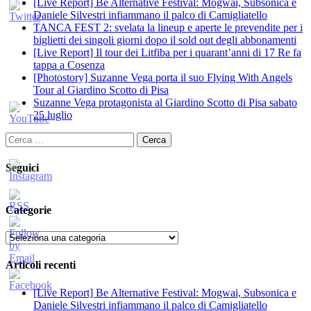
[Live Report] Be Alternative Festival: Mogwai, Subsonica e
Daniele Silvestri infiammano il palco di Camigliatello
TANCA FEST 2: svelata la lineup e aperte le prevendite per i
biglietti dei singoli giorni dopo il sold out degli abbonamenti
[Live Report] Il tour dei Litfiba per i quarant’anni di 17 Re fa
tappa a Cosenza
[Photostory] Suzanne Vega porta il suo Flying With Angels
Tour al Giardino Scotto di Pisa
Suzanne Vega protagonista al Giardino Scotto di Pisa sabato
25 luglio
Ricerca
per:
Seguici
Categorie
Categorie
Articoli recenti
[Live Report] Be Alternative Festival: Mogwai, Subsonica e
Daniele Silvestri infiammano il palco di Camigliatello