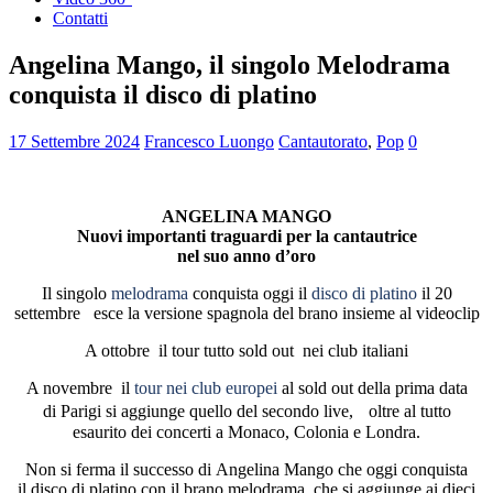
Contatti
Angelina Mango, il singolo Melodrama
conquista il disco di platino
17 Settembre 2024
Francesco Luongo
Cantautorato
,
Pop
0
ANGELINA MANGO
Nuovi importanti traguardi per la cantautrice
nel suo anno d’oro
Il singolo
melodrama
conquista oggi il
disco di platino
il 20
settembre esce la versione spagnola del brano insieme al videoclip
A ottobre
il tour tutto sold out nei club italiani
A novembre il
tour nei club europei
al sold out della prima data
di Parigi si aggiunge quello del secondo live, oltre al tutto
esaurito dei concerti a Monaco, Colonia e Londra.
Non si ferma il successo di Angelina Mango che oggi conquista
il disco di platino con il brano melodrama, che si aggiunge ai dieci