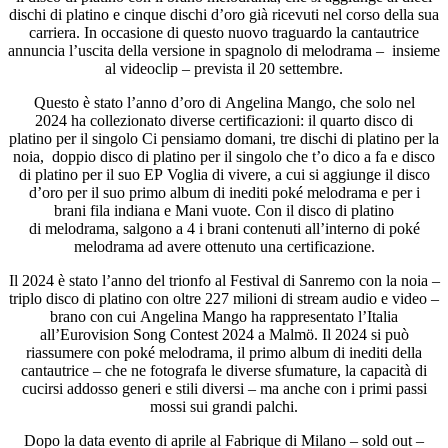
dischi di platino e cinque dischi d’oro già ricevuti nel corso della sua
carriera. In occasione di questo nuovo traguardo la cantautrice
annuncia l’uscita della versione in spagnolo di melodrama – insieme
al videoclip – prevista il 20 settembre.
Questo è stato l’anno d’oro di Angelina Mango, che solo nel
2024 ha collezionato diverse certificazioni: il quarto disco di
platino per il singolo Ci pensiamo domani, tre dischi di platino per la
noia, doppio disco di platino per il singolo che t’o dico a fa e disco
di platino per il suo EP Voglia di vivere, a cui si aggiunge il disco
d’oro per il suo primo album di inediti poké melodrama e per i
brani fila indiana e Mani vuote. Con il disco di platino
di melodrama, salgono a 4 i brani contenuti all’interno di poké
melodrama ad avere ottenuto una certificazione.
Il 2024 è stato l’anno del trionfo al Festival di Sanremo con la noia –
triplo disco di platino con oltre 227 milioni di stream audio e video –
brano con cui Angelina Mango ha rappresentato l’Italia
all’Eurovision Song Contest 2024 a Malmö. Il 2024 si può
riassumere con poké melodrama, il primo album di inediti della
cantautrice – che ne fotografa le diverse sfumature, la capacità di
cucirsi addosso generi e stili diversi – ma anche con i primi passi
mossi sui grandi palchi.
Dopo la data evento di aprile al Fabrique di Milano – sold out –