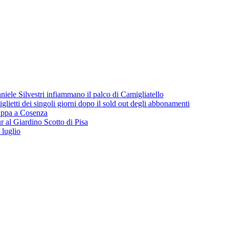
iele Silvestri infiammano il palco di Camigliatello
lietti dei singoli giorni dopo il sold out degli abbonamenti
 tappa a Cosenza
 al Giardino Scotto di Pisa
 luglio