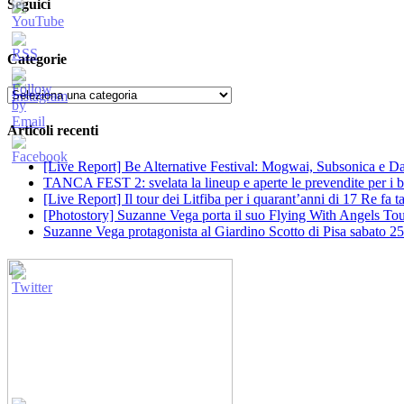
Seguici
Categorie
Categorie
Articoli recenti
[Live Report] Be Alternative Festival: Mogwai, Subsonica e Dan
TANCA FEST 2: svelata la lineup e aperte le prevendite per i big
[Live Report] Il tour dei Litfiba per i quarant’anni di 17 Re fa
[Photostory] Suzanne Vega porta il suo Flying With Angels Tour
Suzanne Vega protagonista al Giardino Scotto di Pisa sabato 25