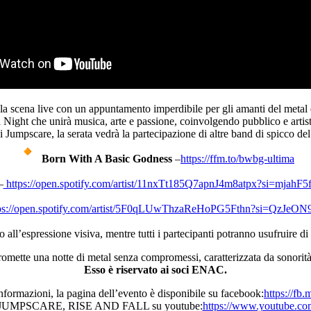
la scena live con un appuntamento imperdibile per gli amanti del metal 
 Night che unirà musica, arte e passione, coinvolgendo pubblico e artist
i Jumpscare, la serata vedrà la partecipazione di altre band di spicco 
Born With A Basic Godness
–
https://ffm.to/bwbg-
ultima
–
https://open.spotify.com/
artist/11nxTt185Q7apnJ4m8atpx?
si=mjah
ps://open.
spotify.com/artist/
5F0qLUwThzaReHoPG5Fthn?si=
QzJeON
o all’espressione visiva, mentre tutti i partecipanti potranno usufruir
omette una notte di metal senza compromessi, caratterizzata da sonorità
Esso è riservato ai soci ENAC.
nformazioni, la pagina dell’evento è disponibile su facebook:
https://fb.
dei JUMPSCARE, RISE AND FALL su youtube:
https://www.youtube.
co