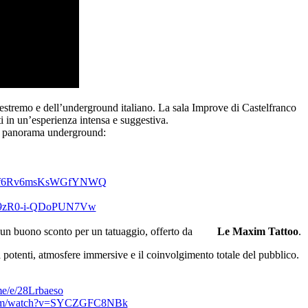
estremo e dell’underground italiano. La sala Improve di Castelfranco
i in un’esperienza intensa e suggestiva.
del panorama underground:
F5f6Rv6msKsWGfYNWQ
9zR0-i-QDoPUN7Vw
e di un buono sconto per un tatuaggio, offerto da
Le Maxim Tattoo
.
 potenti, atmosfere immersive e il coinvolgimento totale del pubblico.
me/e/
28Lrbaeso
m/watch?v=SYCZGFC8NBk