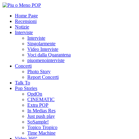
Home Page
Recensioni
Notizie
Interviste
Interviste
Singolarmente
Video Interviste
Voci dalla Quarantena
piuomenointerviste
Concerti
Photo Story
Report Concerti
Talk To
Pop Stories
QpdOn
CINEMATIC
Extra POP
In Medias Res
Just push play
SoSample!
Topico Tropico
Time Machine
Video 360°