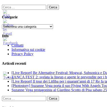
Ricerca
per:
Categorie
Categorie
Info
Contatti
Informativa sui cookie
Privacy Policy
Articoli recenti
[Live Report] Be Alternative Festival: Mogwai, Subsonica e Dan
TANCA FEST 2: svelata la lineup e aperte le prevendite per i big
[Live Report] Il tour dei Litfiba per i quarant’anni di 17 Re fa
[Photostory] Suzanne Vega porta il suo Flying With Angels Tour
Suzanne Vega protagonista al Giardino Scotto di Pisa sabato 25
Ricerca
per: