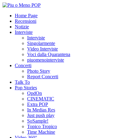
Home Page
Recensioni
Notizie
Interviste
Interviste
Singolarmente
Video Interviste
Voci dalla Quarantena
piuomenointerviste
Concerti
Photo Story
Report Concerti
Talk To
Pop Stories
QpdOn
CINEMATIC
Extra POP
In Medias Res
Just push play
SoSample!
Topico Tropico
Time Machine
Video 360°