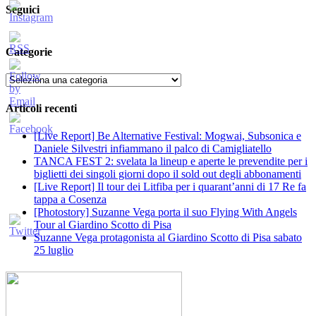
Seguici
Categorie
Categorie
Articoli recenti
[Live Report] Be Alternative Festival: Mogwai, Subsonica e
Daniele Silvestri infiammano il palco di Camigliatello
TANCA FEST 2: svelata la lineup e aperte le prevendite per i
biglietti dei singoli giorni dopo il sold out degli abbonamenti
[Live Report] Il tour dei Litfiba per i quarant’anni di 17 Re fa
tappa a Cosenza
[Photostory] Suzanne Vega porta il suo Flying With Angels
Tour al Giardino Scotto di Pisa
Suzanne Vega protagonista al Giardino Scotto di Pisa sabato
25 luglio