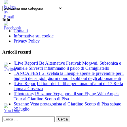
Categorie
Info
Contatti
Informativa sui cookie
Privacy Policy
Articoli recenti
[Live Report] Be Alternative Festival: Mogwai, Subsonica e
Daniele Silvestri infiammano il palco di Camigliatello
TANCA FEST 2: svelata la lineup e aperte le prevendite per i
biglietti dei singoli giorni dopo il sold out degli abbonamenti
[Live Report] Il tour dei Litfiba per i quarant’anni di 17 Re fa
tappa a Cosenza
[Photostory] Suzanne Vega porta il suo Flying With Angels
Tour al Giardino Scotto di Pisa
Suzanne Vega protagonista al Giardino Scotto di Pisa sabato
25 luglio
Ricerca
per: