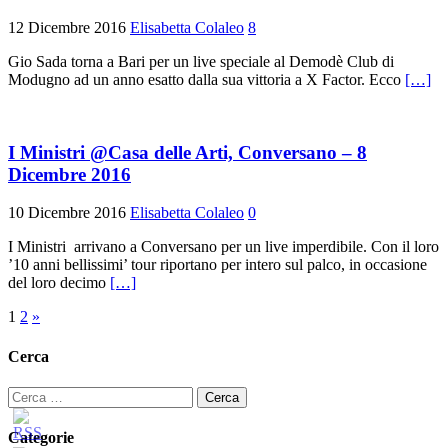
12 Dicembre 2016
Elisabetta Colaleo
8
Gio Sada torna a Bari per un live speciale al Demodè Club di
Modugno ad un anno esatto dalla sua vittoria a X Factor. Ecco
[…]
I Ministri @Casa delle Arti, Conversano – 8
Dicembre 2016
10 Dicembre 2016
Elisabetta Colaleo
0
I Ministri arrivano a Conversano per un live imperdibile. Con il loro
’10 anni bellissimi’ tour riportano per intero sul palco, in occasione
del loro decimo
[…]
Paginazione
1
2
»
degli
Cerca
articoli
Ricerca
per:
Categorie