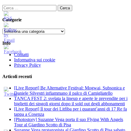
articoli
Ricerca
per:
Categorie
Categorie
Info
Contatti
Informativa sui cookie
Privacy Policy
Articoli recenti
[Live Report] Be Alternative Festival: Mogwai, Subsonica e
Daniele Silvestri infiammano il palco di Camigliatello
TANCA FEST 2: svelata la lineup e aperte le prevendite per i
biglietti dei singoli giorni dopo il sold out degli abbonamenti
[Live Report] Il tour dei Litfiba per i quarant’anni di 17 Re fa
tappa a Cosenza
[Photostory] Suzanne Vega porta il suo Flying With Angels
Tour al Giardino Scotto di Pisa
Suzanne Vega protagonista al Giardino Scotto di Pisa sabato