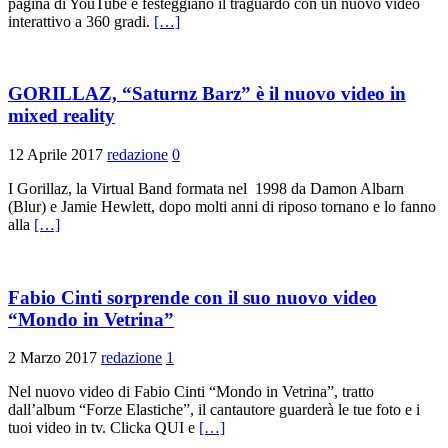
pagina di YouTube e festeggiano il traguardo con un nuovo video
interattivo a 360 gradi.
[…]
GORILLAZ, “Saturnz Barz” è il nuovo video in
mixed reality
12 Aprile 2017
redazione
0
I Gorillaz, la Virtual Band formata nel 1998 da Damon Albarn
(Blur) e Jamie Hewlett, dopo molti anni di riposo tornano e lo fanno
alla
[…]
Fabio Cinti sorprende con il suo nuovo video
“Mondo in Vetrina”
2 Marzo 2017
redazione
1
Nel nuovo video di Fabio Cinti “Mondo in Vetrina”, tratto
dall’album “Forze Elastiche”, il cantautore guarderà le tue foto e i
tuoi video in tv. Clicka QUI e
[…]