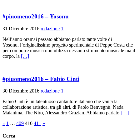
#piuomeno2016 – Yosonu
31 Dicembre 2016
redazione
1
Nell’anno oramai passato abbiamo parlato tante volte di
Yosonu, l’originalissimo progetto sperimentale di Peppe Costa che
per comporre musica non utilizza nessuno strumento musicale ma il
corpo, la
[…]
#piuomeno2016 – Fabio Cinti
30 Dicembre 2016
redazione
1
Fabio Cinti è un talentuoso cantautore italiano che vanta la
collaborazione artistica, tra gli altri, di Paolo Benvegnù, Nada
Malanima, The Niro, Alessandro Grazian. Abbiamo parlato
[…]
Paginazione
«
1
…
409
410
411
»
degli
Cerca