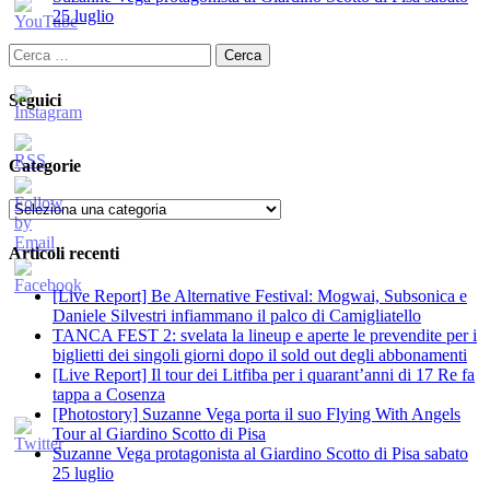
25 luglio
Ricerca
per:
Seguici
Categorie
Categorie
Articoli recenti
[Live Report] Be Alternative Festival: Mogwai, Subsonica e
Daniele Silvestri infiammano il palco di Camigliatello
TANCA FEST 2: svelata la lineup e aperte le prevendite per i
biglietti dei singoli giorni dopo il sold out degli abbonamenti
[Live Report] Il tour dei Litfiba per i quarant’anni di 17 Re fa
tappa a Cosenza
[Photostory] Suzanne Vega porta il suo Flying With Angels
Tour al Giardino Scotto di Pisa
Suzanne Vega protagonista al Giardino Scotto di Pisa sabato
25 luglio