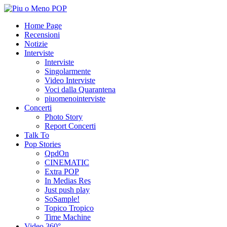
Home Page
Recensioni
Notizie
Interviste
Interviste
Singolarmente
Video Interviste
Voci dalla Quarantena
piuomenointerviste
Concerti
Photo Story
Report Concerti
Talk To
Pop Stories
QpdOn
CINEMATIC
Extra POP
In Medias Res
Just push play
SoSample!
Topico Tropico
Time Machine
Video 360°