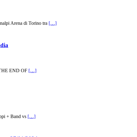
pi Arena di Torino tra
[…]
adia
DE THE END OF
[…]
ppi + Band vs
[…]