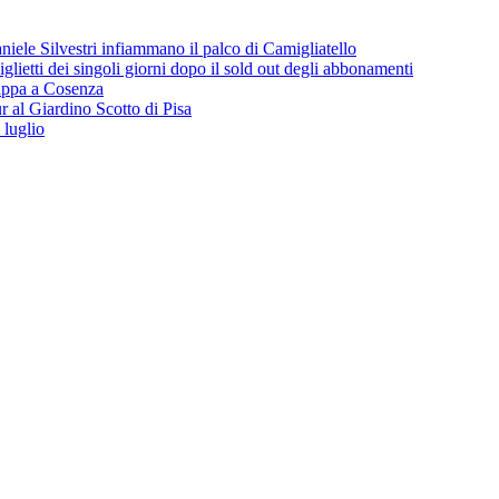
iele Silvestri infiammano il palco di Camigliatello
lietti dei singoli giorni dopo il sold out degli abbonamenti
 tappa a Cosenza
 al Giardino Scotto di Pisa
 luglio