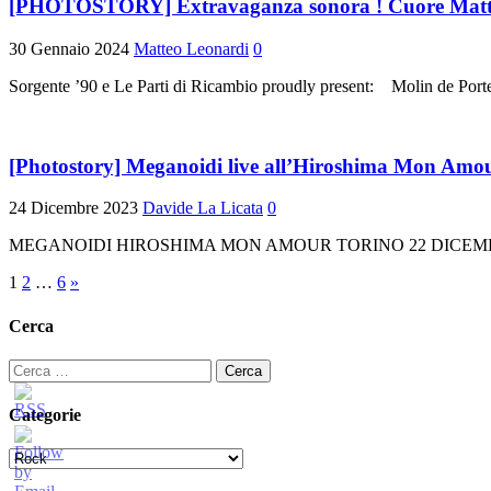
[PHOTOSTORY] Extravaganza sonora ! Cuore Matto 
30 Gennaio 2024
Matteo Leonardi
0
Sorgente ’90 e Le Parti di Ricambio proudly present: Molin de Porte
[Photostory] Meganoidi live all’Hiroshima Mon Amou
24 Dicembre 2023
Davide La Licata
0
MEGANOIDI HIROSHIMA MON AMOUR TORINO 22 DICEMBRE 2023 In 
Paginazione
1
2
…
6
»
degli
Cerca
articoli
Ricerca
per:
Categorie
Categorie