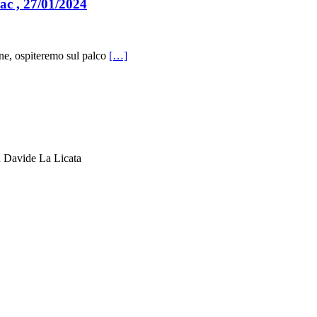
c , 27/01/2024
ne, ospiteremo sul palco
[…]
avide La Licata