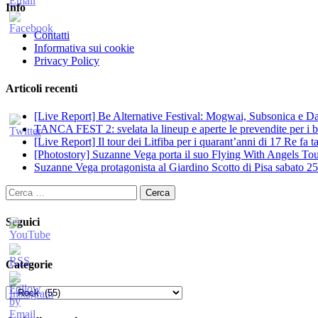
Info
Contatti
Informativa sui cookie
Privacy Policy
Articoli recenti
[Live Report] Be Alternative Festival: Mogwai, Subsonica e Dan
TANCA FEST 2: svelata la lineup e aperte le prevendite per i big
[Live Report] Il tour dei Litfiba per i quarant’anni di 17 Re fa
[Photostory] Suzanne Vega porta il suo Flying With Angels Tour
Suzanne Vega protagonista al Giardino Scotto di Pisa sabato 25
Ricerca
per:
Seguici
Categorie
Categorie