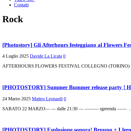
Contatti
Rock
[Photostory] Gli Afterhours festeggiano al Flowers Fest
4 Luglio 2025
Davide La Licata
0
AFTERHOURS FLOWERS FESTIVAL COLLEGNO (TORINO) 03.07.2025 
[PHOTOSTORY] Summer Bummer release party ! Hearts
24 Marzo 2025
Matteo Leonardi
0
SABATO 22 MARZO— — dalle 21:30 — ——— sgreenda —— … H
[PHOTOSTORY] Esplosione sonora! Bruuno + Lleroy 