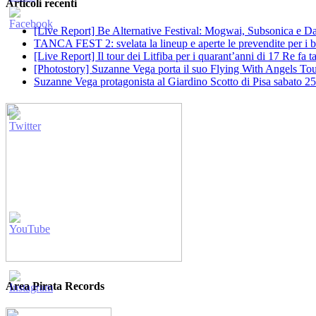
Articoli recenti
[Live Report] Be Alternative Festival: Mogwai, Subsonica e Dan
TANCA FEST 2: svelata la lineup e aperte le prevendite per i big
[Live Report] Il tour dei Litfiba per i quarant’anni di 17 Re fa
[Photostory] Suzanne Vega porta il suo Flying With Angels Tour
Suzanne Vega protagonista al Giardino Scotto di Pisa sabato 25
Area Pirata Records