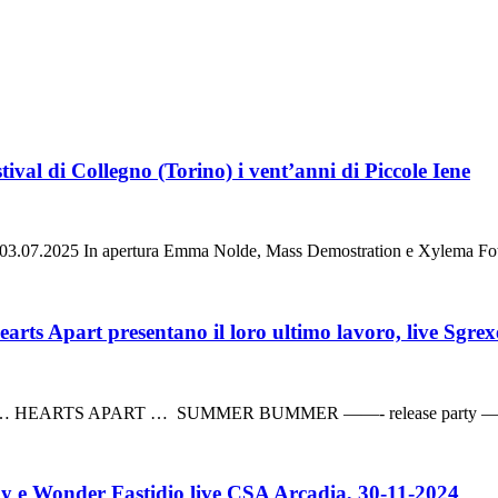
ival di Collegno (Torino) i vent’anni di Piccole Iene
In apertura Emma Nolde, Mass Demostration e Xylema Foto a c
 Apart presentano il loro ultimo lavoro, live Sgre
EARTS APART … SUMMER BUMMER ——- release party ——- HEAR
e Wonder Fastidio live CSA Arcadia, 30-11-2024