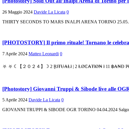
[Photostory] Sold Out all’Inalpi Arena di Torino per
26 Maggio 2024
Davide La Licata
0
THIRTY SECONDS TO MARS INALPI ARENA TORINO 25.05.2024 Dopo 
[PHOTOSTORY] Il primo rituale! Tornano le celebra
7 Aprile 2024
Matteo Leonardi
0
⛧ ⛧ ☾ 【２０２４】 ☽ 2 Ɽł₮Ʉ₳Ⱡł | 2 ⱠØ₵₳₮łØ₦ ł 11 ฿₳₦Đ P̴R̴I̴M̴
[Photostory] Giovanni Truppi & Sibode live alle OGR
5 Aprile 2024
Davide La Licata
0
GIOVANNI TRUPPI & SIBODE OGR TORINO 04.04.2024 Salgono sul r