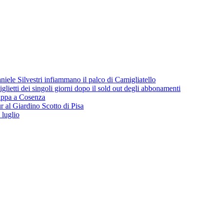
iele Silvestri infiammano il palco di Camigliatello
lietti dei singoli giorni dopo il sold out degli abbonamenti
 tappa a Cosenza
 al Giardino Scotto di Pisa
 luglio