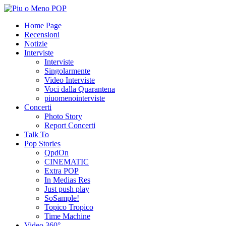
Home Page
Recensioni
Notizie
Interviste
Interviste
Singolarmente
Video Interviste
Voci dalla Quarantena
piuomenointerviste
Concerti
Photo Story
Report Concerti
Talk To
Pop Stories
QpdOn
CINEMATIC
Extra POP
In Medias Res
Just push play
SoSample!
Topico Tropico
Time Machine
Video 360°