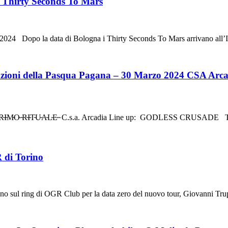
 i Thirty Seconds To Mars
la data di Bologna i Thirty Seconds To Mars arrivano all’Inal
zioni della Pasqua Pagana – 30 Marzo 2024 CSA Arc
O̴ ̴R̴I̴T̴U̴A̴L̴E̴ ̴ C.s.a. Arcadia Line up: GODLESS CRUSA
 di Torino
ing di OGR Club per la data zero del nuovo tour, Giovanni Tru