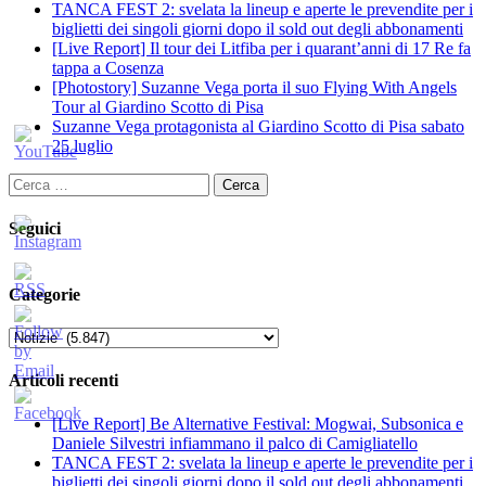
TANCA FEST 2: svelata la lineup e aperte le prevendite per i
biglietti dei singoli giorni dopo il sold out degli abbonamenti
[Live Report] Il tour dei Litfiba per i quarant’anni di 17 Re fa
tappa a Cosenza
[Photostory] Suzanne Vega porta il suo Flying With Angels
Tour al Giardino Scotto di Pisa
Suzanne Vega protagonista al Giardino Scotto di Pisa sabato
25 luglio
Ricerca
per:
Seguici
Categorie
Categorie
Articoli recenti
[Live Report] Be Alternative Festival: Mogwai, Subsonica e
Daniele Silvestri infiammano il palco di Camigliatello
TANCA FEST 2: svelata la lineup e aperte le prevendite per i
biglietti dei singoli giorni dopo il sold out degli abbonamenti