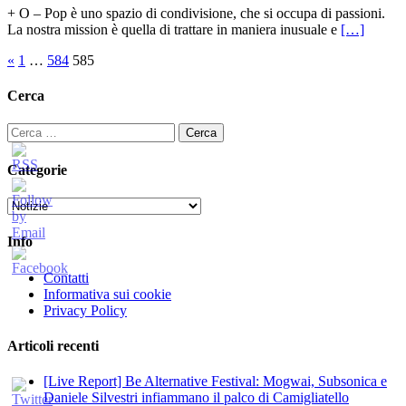
+ O – Pop è uno spazio di condivisione, che si occupa di passioni.
La nostra mission è quella di trattare in maniera inusuale e
[…]
Paginazione
«
1
…
584
585
degli
Cerca
articoli
Ricerca
per:
Categorie
Categorie
Info
Contatti
Informativa sui cookie
Privacy Policy
Articoli recenti
[Live Report] Be Alternative Festival: Mogwai, Subsonica e
Daniele Silvestri infiammano il palco di Camigliatello