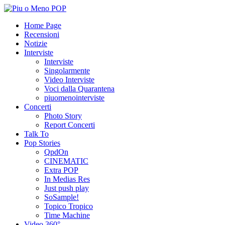
Home Page
Recensioni
Notizie
Interviste
Interviste
Singolarmente
Video Interviste
Voci dalla Quarantena
piuomenointerviste
Concerti
Photo Story
Report Concerti
Talk To
Pop Stories
QpdOn
CINEMATIC
Extra POP
In Medias Res
Just push play
SoSample!
Topico Tropico
Time Machine
Video 360°