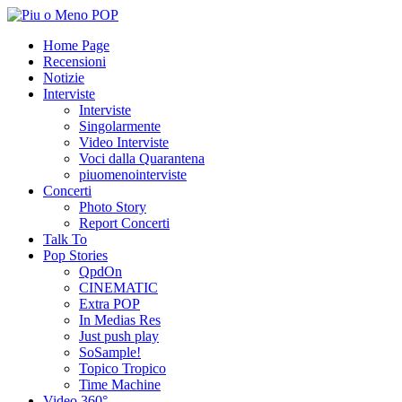
Home Page
Recensioni
Notizie
Interviste
Interviste
Singolarmente
Video Interviste
Voci dalla Quarantena
piuomenointerviste
Concerti
Photo Story
Report Concerti
Talk To
Pop Stories
QpdOn
CINEMATIC
Extra POP
In Medias Res
Just push play
SoSample!
Topico Tropico
Time Machine
Video 360°