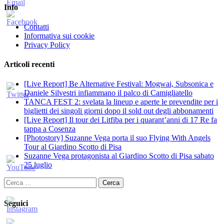
Info
Contatti
Informativa sui cookie
Privacy Policy
Articoli recenti
[Live Report] Be Alternative Festival: Mogwai, Subsonica e
Daniele Silvestri infiammano il palco di Camigliatello
TANCA FEST 2: svelata la lineup e aperte le prevendite per i
biglietti dei singoli giorni dopo il sold out degli abbonamenti
[Live Report] Il tour dei Litfiba per i quarant’anni di 17 Re fa
tappa a Cosenza
[Photostory] Suzanne Vega porta il suo Flying With Angels
Tour al Giardino Scotto di Pisa
Suzanne Vega protagonista al Giardino Scotto di Pisa sabato
25 luglio
Ricerca
per:
Seguici