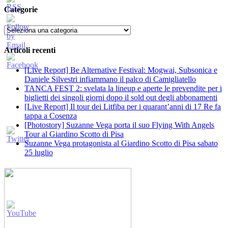
Categorie
Categorie
Articoli recenti
[Live Report] Be Alternative Festival: Mogwai, Subsonica e
Daniele Silvestri infiammano il palco di Camigliatello
TANCA FEST 2: svelata la lineup e aperte le prevendite per i
biglietti dei singoli giorni dopo il sold out degli abbonamenti
[Live Report] Il tour dei Litfiba per i quarant’anni di 17 Re fa
tappa a Cosenza
[Photostory] Suzanne Vega porta il suo Flying With Angels
Tour al Giardino Scotto di Pisa
Suzanne Vega protagonista al Giardino Scotto di Pisa sabato
25 luglio