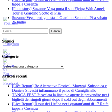
tappa a Cosenza
[Photostory] Suzanne Vega porta il suo Flying With Angels
Tour al Giardino Scotto di Pisa
Suzanne Vega protagonista al Giardino Scotto di Pisa sabato
25 luglio
Ricerca
per:
Seguici
Categorie
Categorie
Articoli recenti
[Live Report] Be Alternative Festival: Mogwai, Subsonica e
Daniele Silvestri infiammano il palco di Camigliatello
TANCA FEST 2: svelata la lineup e aperte le prevendite per i
biglietti dei singoli giorni dopo il sold out degli abbonamenti
[Live Report] Il tour dei Litfiba per i quarant’anni di 17 Re fa
tappa a Cosenza