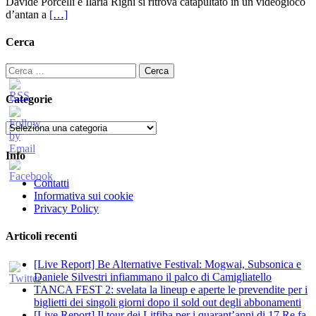
Davide Porcelli e Ilaria Righi si ritrova catapultato in un videogioco
d’antan a
[…]
Cerca
Ricerca
per:
Categorie
Categorie
Info
Contatti
Informativa sui cookie
Privacy Policy
Articoli recenti
[Live Report] Be Alternative Festival: Mogwai, Subsonica e
Daniele Silvestri infiammano il palco di Camigliatello
TANCA FEST 2: svelata la lineup e aperte le prevendite per i
biglietti dei singoli giorni dopo il sold out degli abbonamenti
[Live Report] Il tour dei Litfiba per i quarant’anni di 17 Re fa