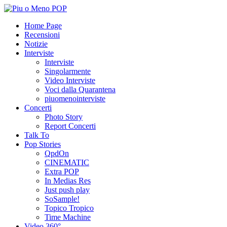
Home Page
Recensioni
Notizie
Interviste
Interviste
Singolarmente
Video Interviste
Voci dalla Quarantena
piuomenointerviste
Concerti
Photo Story
Report Concerti
Talk To
Pop Stories
QpdOn
CINEMATIC
Extra POP
In Medias Res
Just push play
SoSample!
Topico Tropico
Time Machine
Video 360°