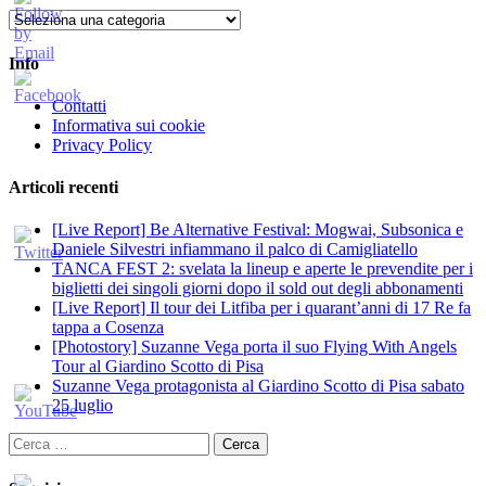
Categorie
Info
Contatti
Informativa sui cookie
Privacy Policy
Articoli recenti
[Live Report] Be Alternative Festival: Mogwai, Subsonica e
Daniele Silvestri infiammano il palco di Camigliatello
TANCA FEST 2: svelata la lineup e aperte le prevendite per i
biglietti dei singoli giorni dopo il sold out degli abbonamenti
[Live Report] Il tour dei Litfiba per i quarant’anni di 17 Re fa
tappa a Cosenza
[Photostory] Suzanne Vega porta il suo Flying With Angels
Tour al Giardino Scotto di Pisa
Suzanne Vega protagonista al Giardino Scotto di Pisa sabato
25 luglio
Ricerca
per: