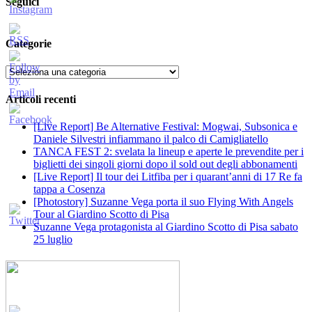
Seguici
Categorie
Categorie
Articoli recenti
[Live Report] Be Alternative Festival: Mogwai, Subsonica e
Daniele Silvestri infiammano il palco di Camigliatello
TANCA FEST 2: svelata la lineup e aperte le prevendite per i
biglietti dei singoli giorni dopo il sold out degli abbonamenti
[Live Report] Il tour dei Litfiba per i quarant’anni di 17 Re fa
tappa a Cosenza
[Photostory] Suzanne Vega porta il suo Flying With Angels
Tour al Giardino Scotto di Pisa
Suzanne Vega protagonista al Giardino Scotto di Pisa sabato
25 luglio