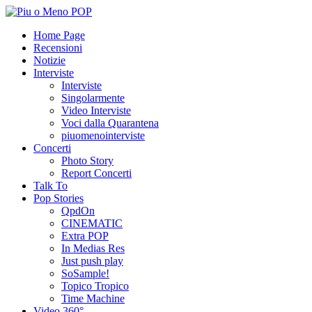
Home Page
Recensioni
Notizie
Interviste
Interviste
Singolarmente
Video Interviste
Voci dalla Quarantena
piuomenointerviste
Concerti
Photo Story
Report Concerti
Talk To
Pop Stories
QpdOn
CINEMATIC
Extra POP
In Medias Res
Just push play
SoSample!
Topico Tropico
Time Machine
Video 360°