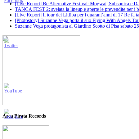
[Live Report] Be Alternative Festival: Mogwai, Subsonica e Dan
TANCA FEST 2: svelata la lineup e aperte le prevendite per i big
[Live Report] Il tour dei Litfiba per i quarant’anni di 17 Re fa
[Photostory] Suzanne Vega porta il suo Flying With Angels Tour
Suzanne Vega protagonista al Giardino Scotto di Pisa sabato 25
Area Pirata Records