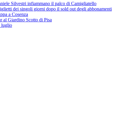
iele Silvestri infiammano il palco di Camigliatello
lietti dei singoli giorni dopo il sold out degli abbonamenti
 tappa a Cosenza
 al Giardino Scotto di Pisa
 luglio