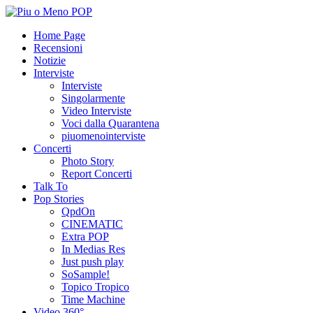
Home Page
Recensioni
Notizie
Interviste
Interviste
Singolarmente
Video Interviste
Voci dalla Quarantena
piuomenointerviste
Concerti
Photo Story
Report Concerti
Talk To
Pop Stories
QpdOn
CINEMATIC
Extra POP
In Medias Res
Just push play
SoSample!
Topico Tropico
Time Machine
Video 360°