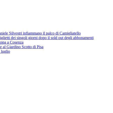
iele Silvestri infiammano il palco di Camigliatello
lietti dei singoli giorni dopo il sold out degli abbonamenti
 tappa a Cosenza
 al Giardino Scotto di Pisa
 luglio