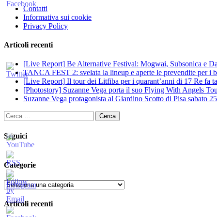
Contatti
Informativa sui cookie
Privacy Policy
Articoli recenti
[Live Report] Be Alternative Festival: Mogwai, Subsonica e Dan
TANCA FEST 2: svelata la lineup e aperte le prevendite per i big
[Live Report] Il tour dei Litfiba per i quarant’anni di 17 Re fa
[Photostory] Suzanne Vega porta il suo Flying With Angels Tour
Suzanne Vega protagonista al Giardino Scotto di Pisa sabato 25
Ricerca
per:
Seguici
Categorie
Categorie
Articoli recenti