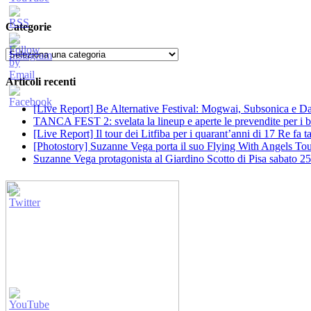
Categorie
Categorie
Articoli recenti
[Live Report] Be Alternative Festival: Mogwai, Subsonica e Dan
TANCA FEST 2: svelata la lineup e aperte le prevendite per i big
[Live Report] Il tour dei Litfiba per i quarant’anni di 17 Re fa
[Photostory] Suzanne Vega porta il suo Flying With Angels Tour
Suzanne Vega protagonista al Giardino Scotto di Pisa sabato 25