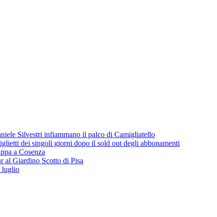
iele Silvestri infiammano il palco di Camigliatello
lietti dei singoli giorni dopo il sold out degli abbonamenti
 tappa a Cosenza
 al Giardino Scotto di Pisa
 luglio