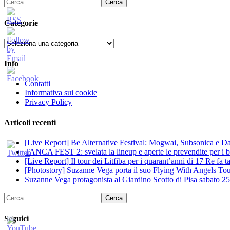
Ricerca
per:
Categorie
Categorie
Info
Contatti
Informativa sui cookie
Privacy Policy
Articoli recenti
[Live Report] Be Alternative Festival: Mogwai, Subsonica e Dan
TANCA FEST 2: svelata la lineup e aperte le prevendite per i big
[Live Report] Il tour dei Litfiba per i quarant’anni di 17 Re fa
[Photostory] Suzanne Vega porta il suo Flying With Angels Tour
Suzanne Vega protagonista al Giardino Scotto di Pisa sabato 25
Ricerca
per:
Seguici