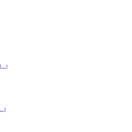
[…]
[…]