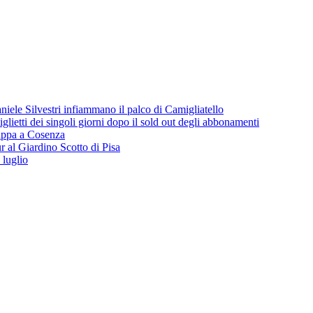
iele Silvestri infiammano il palco di Camigliatello
lietti dei singoli giorni dopo il sold out degli abbonamenti
 tappa a Cosenza
 al Giardino Scotto di Pisa
 luglio