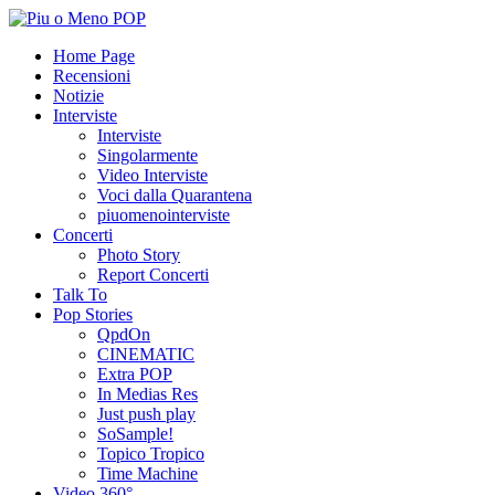
Home Page
Recensioni
Notizie
Interviste
Interviste
Singolarmente
Video Interviste
Voci dalla Quarantena
piuomenointerviste
Concerti
Photo Story
Report Concerti
Talk To
Pop Stories
QpdOn
CINEMATIC
Extra POP
In Medias Res
Just push play
SoSample!
Topico Tropico
Time Machine
Video 360°