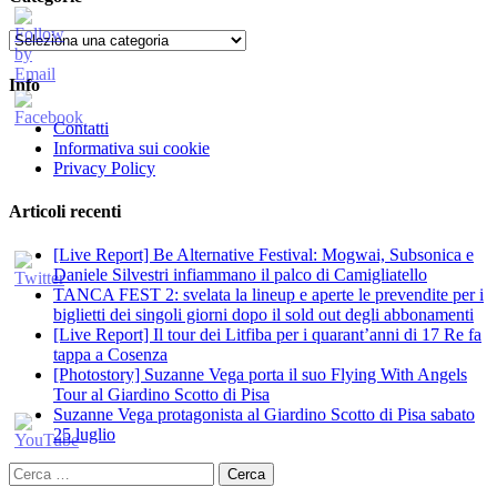
Categorie
Info
Contatti
Informativa sui cookie
Privacy Policy
Articoli recenti
[Live Report] Be Alternative Festival: Mogwai, Subsonica e
Daniele Silvestri infiammano il palco di Camigliatello
TANCA FEST 2: svelata la lineup e aperte le prevendite per i
biglietti dei singoli giorni dopo il sold out degli abbonamenti
[Live Report] Il tour dei Litfiba per i quarant’anni di 17 Re fa
tappa a Cosenza
[Photostory] Suzanne Vega porta il suo Flying With Angels
Tour al Giardino Scotto di Pisa
Suzanne Vega protagonista al Giardino Scotto di Pisa sabato
25 luglio
Ricerca
per: