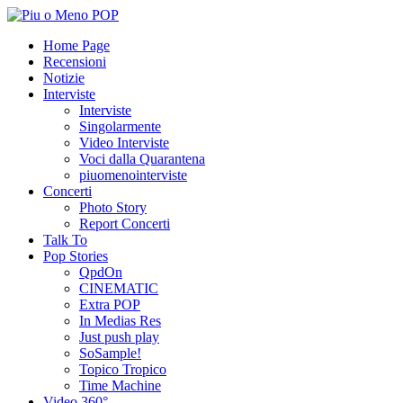
Home Page
Recensioni
Notizie
Interviste
Interviste
Singolarmente
Video Interviste
Voci dalla Quarantena
piuomenointerviste
Concerti
Photo Story
Report Concerti
Talk To
Pop Stories
QpdOn
CINEMATIC
Extra POP
In Medias Res
Just push play
SoSample!
Topico Tropico
Time Machine
Video 360°