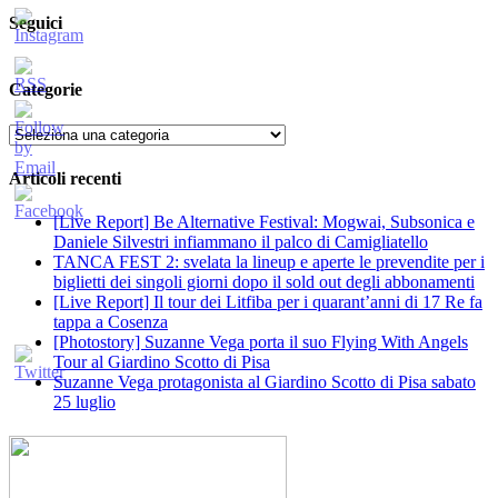
Seguici
Categorie
Categorie
Articoli recenti
[Live Report] Be Alternative Festival: Mogwai, Subsonica e
Daniele Silvestri infiammano il palco di Camigliatello
TANCA FEST 2: svelata la lineup e aperte le prevendite per i
biglietti dei singoli giorni dopo il sold out degli abbonamenti
[Live Report] Il tour dei Litfiba per i quarant’anni di 17 Re fa
tappa a Cosenza
[Photostory] Suzanne Vega porta il suo Flying With Angels
Tour al Giardino Scotto di Pisa
Suzanne Vega protagonista al Giardino Scotto di Pisa sabato
25 luglio