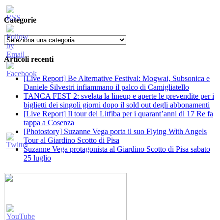
Categorie
Categorie
Articoli recenti
[Live Report] Be Alternative Festival: Mogwai, Subsonica e
Daniele Silvestri infiammano il palco di Camigliatello
TANCA FEST 2: svelata la lineup e aperte le prevendite per i
biglietti dei singoli giorni dopo il sold out degli abbonamenti
[Live Report] Il tour dei Litfiba per i quarant’anni di 17 Re fa
tappa a Cosenza
[Photostory] Suzanne Vega porta il suo Flying With Angels
Tour al Giardino Scotto di Pisa
Suzanne Vega protagonista al Giardino Scotto di Pisa sabato
25 luglio