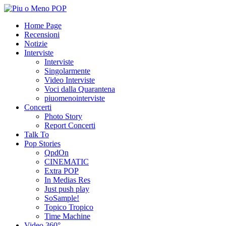
Home Page
Recensioni
Notizie
Interviste
Interviste
Singolarmente
Video Interviste
Voci dalla Quarantena
piuomenointerviste
Concerti
Photo Story
Report Concerti
Talk To
Pop Stories
QpdOn
CINEMATIC
Extra POP
In Medias Res
Just push play
SoSample!
Topico Tropico
Time Machine
Video 360°