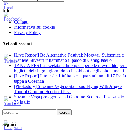
Info
Contatti
Informativa sui cookie
Privacy Policy
Articoli recenti
[Live Report] Be Alternative Festival: Mogwai, Subsonica e
Daniele Silvestri infiammano il palco di Camigliatello
TANCA FEST 2: svelata la lineup e aperte le prevendite per i
biglietti dei singoli giorni dopo il sold out degli abbonamenti
[Live Report] Il tour dei Litfiba per i quarant’anni di 17 Re fa
tappa a Cosenza
[Photostory] Suzanne Vega porta il suo Flying With Angels
Tour al Giardino Scotto di Pisa
Suzanne Vega protagonista al Giardino Scotto di Pisa sabato
25 luglio
Ricerca
per:
Seguici