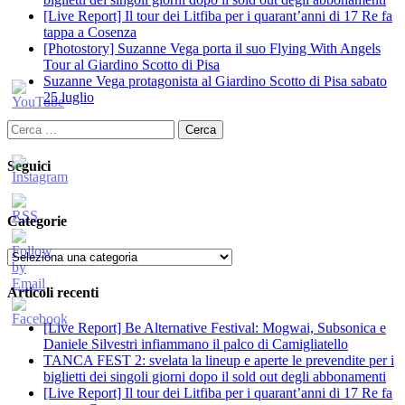
[Live Report] Il tour dei Litfiba per i quarant’anni di 17 Re fa
tappa a Cosenza
[Photostory] Suzanne Vega porta il suo Flying With Angels
Tour al Giardino Scotto di Pisa
Suzanne Vega protagonista al Giardino Scotto di Pisa sabato
25 luglio
Ricerca
per:
Seguici
Categorie
Categorie
Articoli recenti
[Live Report] Be Alternative Festival: Mogwai, Subsonica e
Daniele Silvestri infiammano il palco di Camigliatello
TANCA FEST 2: svelata la lineup e aperte le prevendite per i
biglietti dei singoli giorni dopo il sold out degli abbonamenti
[Live Report] Il tour dei Litfiba per i quarant’anni di 17 Re fa