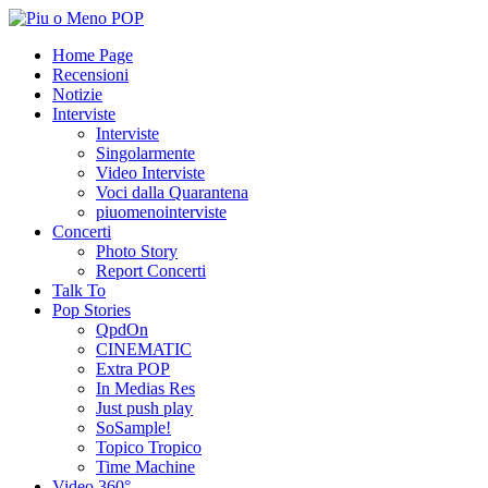
Home Page
Recensioni
Notizie
Interviste
Interviste
Singolarmente
Video Interviste
Voci dalla Quarantena
piuomenointerviste
Concerti
Photo Story
Report Concerti
Talk To
Pop Stories
QpdOn
CINEMATIC
Extra POP
In Medias Res
Just push play
SoSample!
Topico Tropico
Time Machine
Video 360°