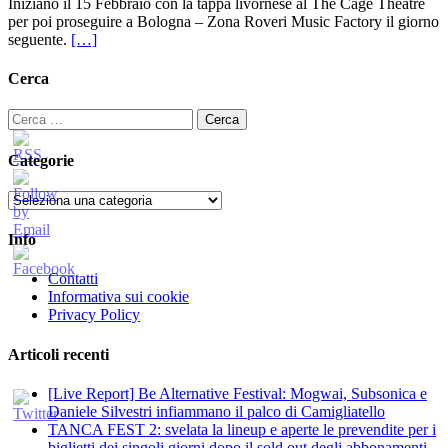
Iniziano il 15 Febbraio con la tappa livornese al The Cage Theatre
per poi proseguire a Bologna – Zona Roveri Music Factory il giorno
seguente.
[…]
Cerca
Ricerca
per:
Categorie
Categorie
Info
Contatti
Informativa sui cookie
Privacy Policy
Articoli recenti
[Live Report] Be Alternative Festival: Mogwai, Subsonica e
Daniele Silvestri infiammano il palco di Camigliatello
TANCA FEST 2: svelata la lineup e aperte le prevendite per i
biglietti dei singoli giorni dopo il sold out degli abbonamenti