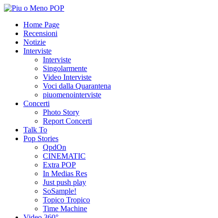
Home Page
Recensioni
Notizie
Interviste
Interviste
Singolarmente
Video Interviste
Voci dalla Quarantena
piuomenointerviste
Concerti
Photo Story
Report Concerti
Talk To
Pop Stories
QpdOn
CINEMATIC
Extra POP
In Medias Res
Just push play
SoSample!
Topico Tropico
Time Machine
Video 360°