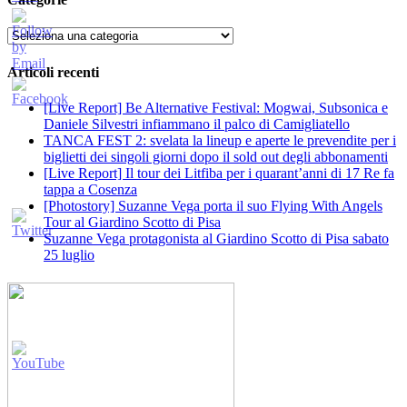
Categorie
Articoli recenti
[Live Report] Be Alternative Festival: Mogwai, Subsonica e
Daniele Silvestri infiammano il palco di Camigliatello
TANCA FEST 2: svelata la lineup e aperte le prevendite per i
biglietti dei singoli giorni dopo il sold out degli abbonamenti
[Live Report] Il tour dei Litfiba per i quarant’anni di 17 Re fa
tappa a Cosenza
[Photostory] Suzanne Vega porta il suo Flying With Angels
Tour al Giardino Scotto di Pisa
Suzanne Vega protagonista al Giardino Scotto di Pisa sabato
25 luglio