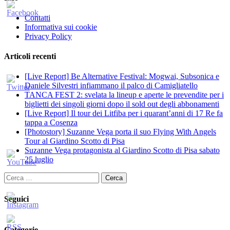
Contatti
Informativa sui cookie
Privacy Policy
Articoli recenti
[Live Report] Be Alternative Festival: Mogwai, Subsonica e
Daniele Silvestri infiammano il palco di Camigliatello
TANCA FEST 2: svelata la lineup e aperte le prevendite per i
biglietti dei singoli giorni dopo il sold out degli abbonamenti
[Live Report] Il tour dei Litfiba per i quarant’anni di 17 Re fa
tappa a Cosenza
[Photostory] Suzanne Vega porta il suo Flying With Angels
Tour al Giardino Scotto di Pisa
Suzanne Vega protagonista al Giardino Scotto di Pisa sabato
25 luglio
Ricerca
per:
Seguici
Categorie