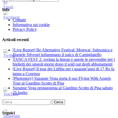
Info
Contatti
Informativa sui cookie
Privacy Policy
Articoli recenti
[Live Report] Be Alternative Festival: Mogwai, Subsonica e
Daniele Silvestri infiammano il palco di Camigliatello
TANCA FEST 2: svelata la lineup e aperte le prevendite per i
biglietti dei singoli giorni dopo il sold out degli abbonamenti
[Live Report] Il tour dei Litfiba per i quarant’anni di 17 Re fa
tappa a Cosenza
[Photostory] Suzanne Vega porta il suo Flying With Angels
Tour al Giardino Scotto di Pisa
Suzanne Vega protagonista al Giardino Scotto di Pisa sabato
25 luglio
Ricerca
per:
Seguici