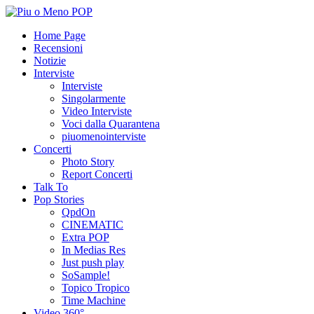
Home Page
Recensioni
Notizie
Interviste
Interviste
Singolarmente
Video Interviste
Voci dalla Quarantena
piuomenointerviste
Concerti
Photo Story
Report Concerti
Talk To
Pop Stories
QpdOn
CINEMATIC
Extra POP
In Medias Res
Just push play
SoSample!
Topico Tropico
Time Machine
Video 360°