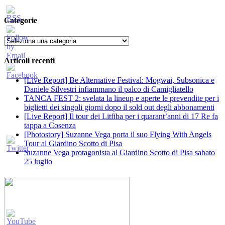
Categorie
Categorie
Articoli recenti
[Live Report] Be Alternative Festival: Mogwai, Subsonica e
Daniele Silvestri infiammano il palco di Camigliatello
TANCA FEST 2: svelata la lineup e aperte le prevendite per i
biglietti dei singoli giorni dopo il sold out degli abbonamenti
[Live Report] Il tour dei Litfiba per i quarant’anni di 17 Re fa
tappa a Cosenza
[Photostory] Suzanne Vega porta il suo Flying With Angels
Tour al Giardino Scotto di Pisa
Suzanne Vega protagonista al Giardino Scotto di Pisa sabato
25 luglio