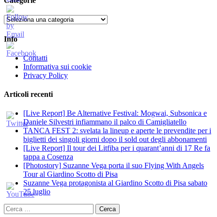
Categorie
Categorie
Info
Contatti
Informativa sui cookie
Privacy Policy
Articoli recenti
[Live Report] Be Alternative Festival: Mogwai, Subsonica e
Daniele Silvestri infiammano il palco di Camigliatello
TANCA FEST 2: svelata la lineup e aperte le prevendite per i
biglietti dei singoli giorni dopo il sold out degli abbonamenti
[Live Report] Il tour dei Litfiba per i quarant’anni di 17 Re fa
tappa a Cosenza
[Photostory] Suzanne Vega porta il suo Flying With Angels
Tour al Giardino Scotto di Pisa
Suzanne Vega protagonista al Giardino Scotto di Pisa sabato
25 luglio
Ricerca
per: