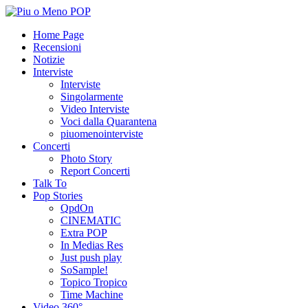
Home Page
Recensioni
Notizie
Interviste
Interviste
Singolarmente
Video Interviste
Voci dalla Quarantena
piuomenointerviste
Concerti
Photo Story
Report Concerti
Talk To
Pop Stories
QpdOn
CINEMATIC
Extra POP
In Medias Res
Just push play
SoSample!
Topico Tropico
Time Machine
Video 360°