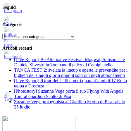
Seguici
Categorie
Categorie
Articoli recenti
[Live Report] Be Alternative Festival: Mogwai, Subsonica e
Daniele Silvestri infiammano il palco di Camigliatello
TANCA FEST 2: svelata la lineup e aperte le prevendite per i
biglietti dei singoli giorni dopo il sold out degli abbonamenti
[Live Report] Il tour dei Litfiba per i quarant’anni di 17 Re fa
tappa a Cosenza
[Photostory] Suzanne Vega porta il suo Flying With Angels
Tour al Giardino Scotto di Pisa
Suzanne Vega protagonista al Giardino Scotto di Pisa sabato
25 luglio