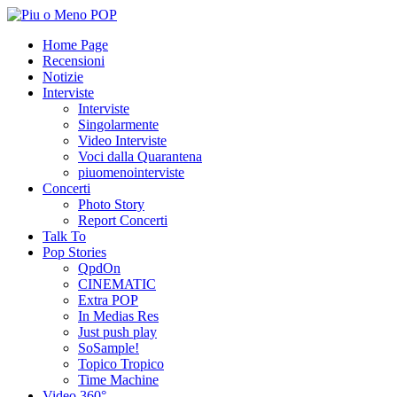
Home Page
Recensioni
Notizie
Interviste
Interviste
Singolarmente
Video Interviste
Voci dalla Quarantena
piuomenointerviste
Concerti
Photo Story
Report Concerti
Talk To
Pop Stories
QpdOn
CINEMATIC
Extra POP
In Medias Res
Just push play
SoSample!
Topico Tropico
Time Machine
Video 360°