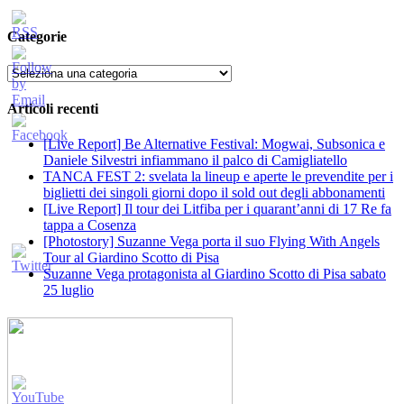
Categorie
Categorie
Articoli recenti
[Live Report] Be Alternative Festival: Mogwai, Subsonica e
Daniele Silvestri infiammano il palco di Camigliatello
TANCA FEST 2: svelata la lineup e aperte le prevendite per i
biglietti dei singoli giorni dopo il sold out degli abbonamenti
[Live Report] Il tour dei Litfiba per i quarant’anni di 17 Re fa
tappa a Cosenza
[Photostory] Suzanne Vega porta il suo Flying With Angels
Tour al Giardino Scotto di Pisa
Suzanne Vega protagonista al Giardino Scotto di Pisa sabato
25 luglio