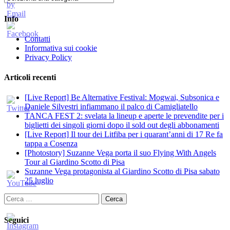
Info
Contatti
Informativa sui cookie
Privacy Policy
Articoli recenti
[Live Report] Be Alternative Festival: Mogwai, Subsonica e
Daniele Silvestri infiammano il palco di Camigliatello
TANCA FEST 2: svelata la lineup e aperte le prevendite per i
biglietti dei singoli giorni dopo il sold out degli abbonamenti
[Live Report] Il tour dei Litfiba per i quarant’anni di 17 Re fa
tappa a Cosenza
[Photostory] Suzanne Vega porta il suo Flying With Angels
Tour al Giardino Scotto di Pisa
Suzanne Vega protagonista al Giardino Scotto di Pisa sabato
25 luglio
Ricerca
per:
Seguici