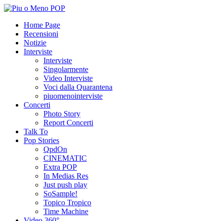
Home Page
Recensioni
Notizie
Interviste
Interviste
Singolarmente
Video Interviste
Voci dalla Quarantena
piuomenointerviste
Concerti
Photo Story
Report Concerti
Talk To
Pop Stories
QpdOn
CINEMATIC
Extra POP
In Medias Res
Just push play
SoSample!
Topico Tropico
Time Machine
Video 360°