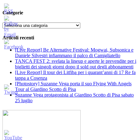
Categorie
Categorie
Articoli recenti
[Live Report] Be Alternative Festival: Mogwai, Subsonica e
Daniele Silvestri infiammano il palco di Camigliatello
TANCA FEST 2: svelata la lineup e aperte le prevendite per i
biglietti dei singoli giorni dopo il sold out degli abbonamenti
[Live Report] Il tour dei Litfiba per i quarant’anni di 17 Re fa
tappa a Cosenza
[Photostory] Suzanne Vega porta il suo Flying With Angels
Tour al Giardino Scotto di Pisa
Suzanne Vega protagonista al Giardino Scotto di Pisa sabato
25 luglio