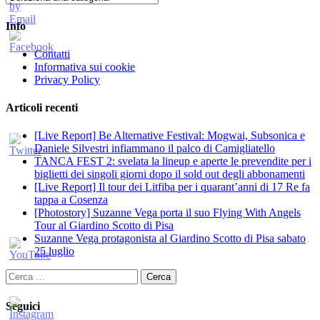
Info
Contatti
Informativa sui cookie
Privacy Policy
Articoli recenti
[Live Report] Be Alternative Festival: Mogwai, Subsonica e
Daniele Silvestri infiammano il palco di Camigliatello
TANCA FEST 2: svelata la lineup e aperte le prevendite per i
biglietti dei singoli giorni dopo il sold out degli abbonamenti
[Live Report] Il tour dei Litfiba per i quarant’anni di 17 Re fa
tappa a Cosenza
[Photostory] Suzanne Vega porta il suo Flying With Angels
Tour al Giardino Scotto di Pisa
Suzanne Vega protagonista al Giardino Scotto di Pisa sabato
25 luglio
Ricerca
per:
Seguici