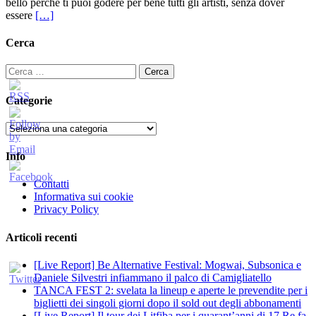
bello perché ti puoi godere per bene tutti gli artisti, senza dover
essere
[…]
Cerca
Ricerca
per:
Categorie
Categorie
Info
Contatti
Informativa sui cookie
Privacy Policy
Articoli recenti
[Live Report] Be Alternative Festival: Mogwai, Subsonica e
Daniele Silvestri infiammano il palco di Camigliatello
TANCA FEST 2: svelata la lineup e aperte le prevendite per i
biglietti dei singoli giorni dopo il sold out degli abbonamenti
[Live Report] Il tour dei Litfiba per i quarant’anni di 17 Re fa