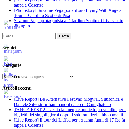
tappa a Cosenza
[Photostory] Suzanne Vega porta il suo Flying With Angels
Tour al Giardino Scotto di Pisa
Suzanne Vega protagonista al Giardino Scotto di Pisa sabato
25 luglio
Ricerca
per:
Seguici
Categorie
Categorie
Articoli recenti
[Live Report] Be Alternative Festival: Mogwai, Subsonica e
Daniele Silvestri infiammano il palco di Camigliatello
TANCA FEST 2: svelata la lineup e aperte le prevendite per i
biglietti dei singoli giorni dopo il sold out degli abbonamenti
[Live Report] Il tour dei Litfiba per i quarant’anni di 17 Re fa
tappa a Cosenza