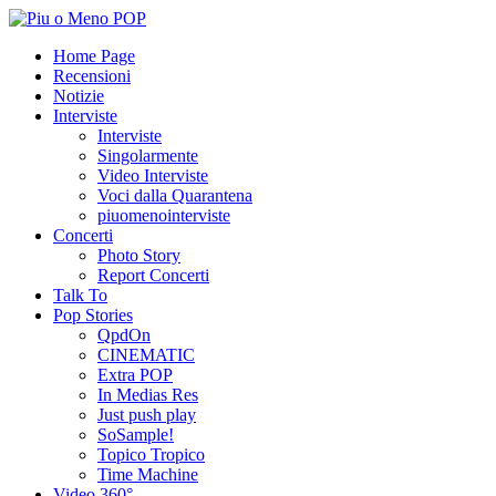
Home Page
Recensioni
Notizie
Interviste
Interviste
Singolarmente
Video Interviste
Voci dalla Quarantena
piuomenointerviste
Concerti
Photo Story
Report Concerti
Talk To
Pop Stories
QpdOn
CINEMATIC
Extra POP
In Medias Res
Just push play
SoSample!
Topico Tropico
Time Machine
Video 360°