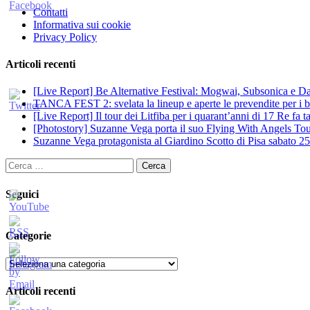
Contatti
Informativa sui cookie
Privacy Policy
Articoli recenti
[Live Report] Be Alternative Festival: Mogwai, Subsonica e Dan
TANCA FEST 2: svelata la lineup e aperte le prevendite per i big
[Live Report] Il tour dei Litfiba per i quarant’anni di 17 Re fa
[Photostory] Suzanne Vega porta il suo Flying With Angels Tour
Suzanne Vega protagonista al Giardino Scotto di Pisa sabato 25
Ricerca
per:
Seguici
Categorie
Categorie
Articoli recenti