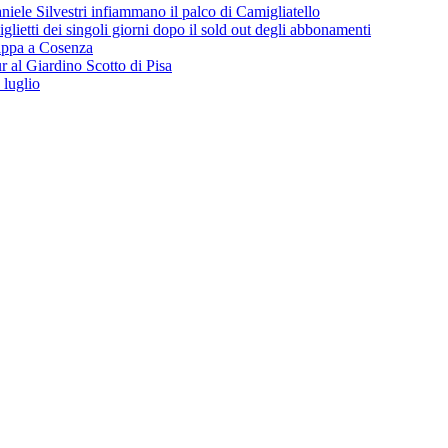
iele Silvestri infiammano il palco di Camigliatello
lietti dei singoli giorni dopo il sold out degli abbonamenti
 tappa a Cosenza
 al Giardino Scotto di Pisa
 luglio