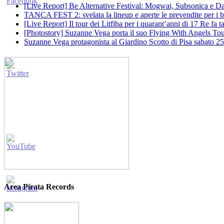
[Live Report] Be Alternative Festival: Mogwai, Subsonica e Dan
TANCA FEST 2: svelata la lineup e aperte le prevendite per i big
[Live Report] Il tour dei Litfiba per i quarant’anni di 17 Re fa
[Photostory] Suzanne Vega porta il suo Flying With Angels Tour
Suzanne Vega protagonista al Giardino Scotto di Pisa sabato 25
Area Pirata Records