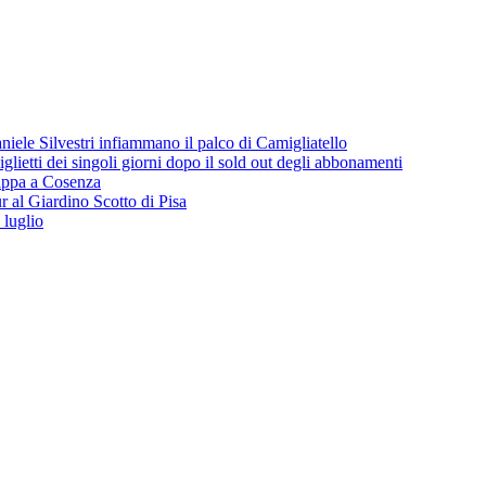
iele Silvestri infiammano il palco di Camigliatello
lietti dei singoli giorni dopo il sold out degli abbonamenti
 tappa a Cosenza
 al Giardino Scotto di Pisa
 luglio