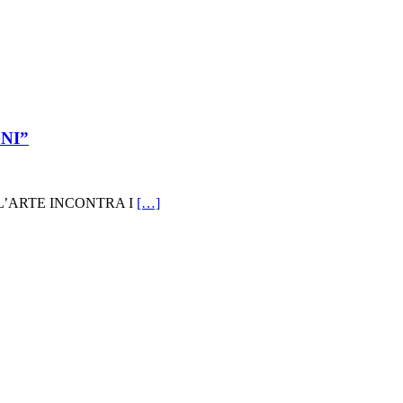
GNI”
REAM. L’ARTE INCONTRA I
[…]