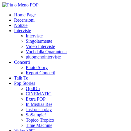
Home Page
Recensioni
Notizie
Interviste
Interviste
Singolarmente
Video Interviste
Voci dalla Quarantena
piuomenointerviste
Concerti
Photo Story
Report Concerti
Talk To
Pop Stories
QpdOn
CINEMATIC
Extra POP
In Medias Res
Just push play
SoSample!
Topico Tropico
Time Machine
Video 360°