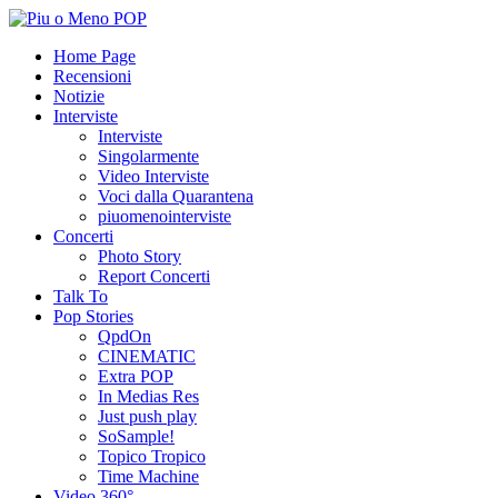
Home Page
Recensioni
Notizie
Interviste
Interviste
Singolarmente
Video Interviste
Voci dalla Quarantena
piuomenointerviste
Concerti
Photo Story
Report Concerti
Talk To
Pop Stories
QpdOn
CINEMATIC
Extra POP
In Medias Res
Just push play
SoSample!
Topico Tropico
Time Machine
Video 360°