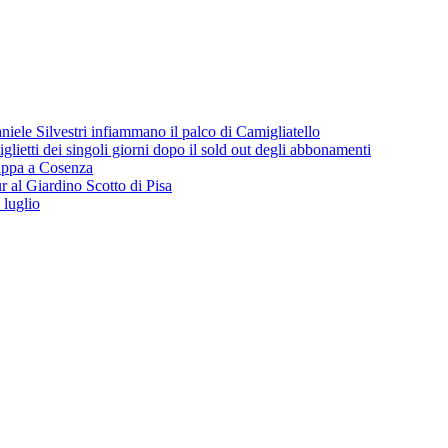
iele Silvestri infiammano il palco di Camigliatello
lietti dei singoli giorni dopo il sold out degli abbonamenti
 tappa a Cosenza
 al Giardino Scotto di Pisa
 luglio