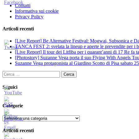
Contatti
Informativa sui cookie
Privacy Policy
Articoli recenti
[Live Report] Be Alternative Festival: Mogwai, Subsonica e Dan
TANCA FEST 2: svelata la lineup e aperte le prevendite per i big
[Live Report] Il tour dei Litfiba per i quarant’anni di 17 Re fa
[Photostory] Suzanne Vega porta il suo Flying With Angels Tour
Suzanne Vega protagonista al Giardino Scotto di Pisa sabato 25
Ricerca
per:
Seguici
Categorie
Categorie
Articoli recenti