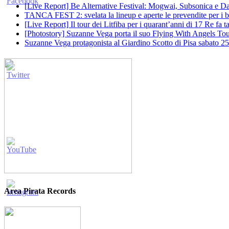
[Live Report] Be Alternative Festival: Mogwai, Subsonica e Dan
TANCA FEST 2: svelata la lineup e aperte le prevendite per i big
[Live Report] Il tour dei Litfiba per i quarant’anni di 17 Re fa
[Photostory] Suzanne Vega porta il suo Flying With Angels Tour
Suzanne Vega protagonista al Giardino Scotto di Pisa sabato 25
Area Pirata Records