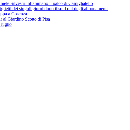
iele Silvestri infiammano il palco di Camigliatello
lietti dei singoli giorni dopo il sold out degli abbonamenti
 tappa a Cosenza
 al Giardino Scotto di Pisa
 luglio